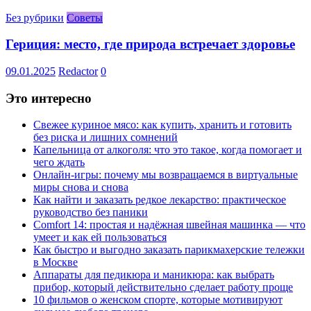
Без рубрики
Советы
Гериция: место, где природа встречает здоровье
09.01.2025
Redactor
0
Это интересно
Свежее куриное мясо: как купить, хранить и готовить
без риска и лишних сомнений
Капельница от алкоголя: что это такое, когда помогает и
чего ждать
Онлайн-игры: почему мы возвращаемся в виртуальные
миры снова и снова
Как найти и заказать редкое лекарство: практическое
руководство без паники
Comfort 14: простая и надёжная швейная машинка — что
умеет и как ей пользоваться
Как быстро и выгодно заказать парикмахерские тележки
в Москве
Аппараты для педикюра и маникюра: как выбрать
прибор, который действительно сделает работу проще
10 фильмов о женском спорте, которые мотивируют