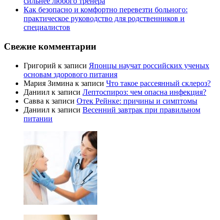
сильнее любого тренера
Как безопасно и комфортно перевезти больного:
практическое руководство для родственников и
специалистов
Свежие комментарии
Григорий
к записи
Японцы научат российских ученых
основам здорового питания
Мария Зимина
к записи
Что такое рассеянный склероз?
Даниил
к записи
Лептоспироз: чем опасна инфекция?
Савва
к записи
Отек Рейнке: причины и симптомы
Даниил
к записи
Весенний завтрак при правильном
питании