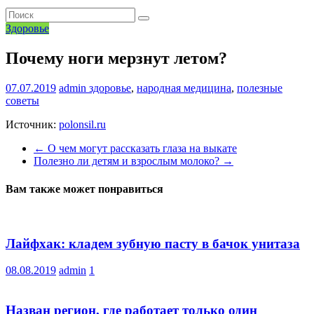
Здоровье
Почему ноги мерзнут летом?
07.07.2019
admin
здоровье
,
народная медицина
,
полезные
советы
Источник:
polonsil.ru
←
О чем могут рассказать глаза на выкате
Полезно ли детям и взрослым молоко?
→
Вам также может понравиться
Лайфхак: кладем зубную пасту в бачок унитаза
08.08.2019
admin
1
Назван регион, где работает только один