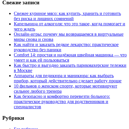
Свежие записи
Свежее куриное мясо: как купить, хранить и готовить
без риска и лишних сомнений
Капельница от алкоголя: что это такое, когда помогает и
чего ждать
Онлайн-игры: почему мы возвращаемся в виртуальные
миры снова и снова
Как найти и заказать редкое лекарство: практическое
руководство без паники
Comfort 14: простая и надёжная швейная машинка — что
умеет и как ей пользоваться
Как быстро и выгодно заказать парикмахерские тележки
в Москве
Аппараты для педикюра и маникюра: как выбрать
прибор, который действительно сделает работу проще
10 фильмов о женском спорте, которые мотивируют
сильнее любого тренера
Как безопасно и комфортно перевезти больного:
практическое руководство для родственников и
специалистов
Рубрики