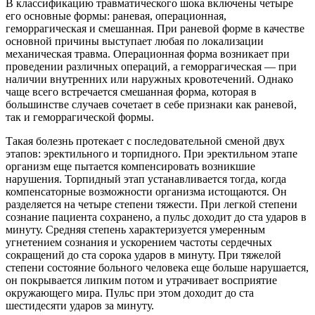
В классификацию травматического шока включены четыре
его основные формы: раневая, операционная,
геморрагическая и смешанная. При раневой форме в качестве
основной причины выступает любая по локализации
механическая травма. Операционная форма возникает при
проведении различных операций, а геморрагическая — при
наличии внутренних или наружных кровотечений. Однако
чаще всего встречается смешанная форма, которая в
большинстве случаев сочетает в себе признаки как раневой,
так и геморрагической формы.
Такая болезнь протекает с последовательной сменой двух
этапов: эректильного и торпидного. При эректильном этапе
организм еще пытается компенсировать возникшие
нарушения. Торпидный этап устанавливается тогда, когда
компенсаторные возможности организма истощаются. Он
разделяется на четыре степени тяжести. При легкой степени
сознание пациента сохранено, а пульс доходит до ста ударов в
минуту. Средняя степень характеризуется умеренным
угнетением сознания и ускорением частоты сердечных
сокращений до ста сорока ударов в минуту. При тяжелой
степени состояние больного человека еще больше нарушается,
он покрывается липким потом и утрачивает восприятие
окружающего мира. Пульс при этом доходит до ста
шестидесяти ударов за минуту.