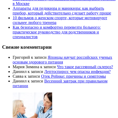
в Москве
Аппараты для педикюра и маникюра: как выбрать
прибор, который действительно сделает работу проще
10 фильмов о женском спорте, которые мотивируют
сильнее любого тренера
Как безопасно и комфортно перевезти больного:
практическое руководство для родственников и
специалистов
Свежие комментарии
Григорий
к записи
Японцы научат российских ученых
основам здорового питания
Мария Зимина
к записи
Что такое рассеянный склероз?
Даниил
к записи
Лептоспироз: чем опасна инфекция?
Савва
к записи
Отек Рейнке: причины и симптомы
Даниил
к записи
Весенний завтрак при правильном
питании