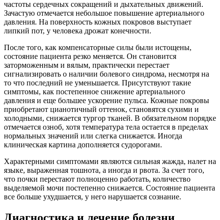
частоты сердечных сокращений и дыхательных движений.
Зачастую отмечается небольшое повышение артериального
давления. На поверхность кожных покровов выступает
липкий пот, у человека дрожат конечности.
После того, как компенсаторные силы были истощены,
состояние пациента резко меняется. Он становится
заторможенным и вялым, практически перестает
сигнализировать о наличии болевого синдрома, несмотря на
то что последний не уменьшается. Присутствуют такие
симптомы, как постепенное снижение артериального
давления и еще большее ускорение пульса. Кожные покровы
приобретают цианотичный оттенок, становятся сухими и
холодными, снижается тургор тканей. В обязательном порядке
отмечается озноб, хотя температура тела остается в пределах
нормальных значений или слегка снижается. Иногда
клиническая картина дополняется судорогами.
Характерными симптомами являются сильная жажда, налет на
языке, выраженная тошнота, а иногда и рвота. За счет того,
что почки перестают полноценно работать, количество
выделяемой мочи постепенно снижается. Состояние пациента
все больше ухудшается, у него нарушается сознание.
Диагностика и лечение болезни