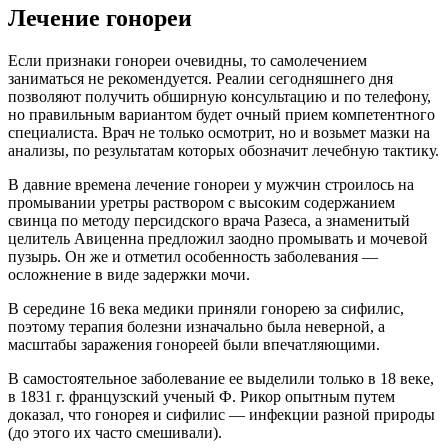
Лечение гонореи
Если признаки гонореи очевидны, то самолечением
заниматься не рекомендуется. Реалии сегодняшнего дня
позволяют получить обширную консультацию и по ​телефону​,
но правильным вариантом будет очный прием компетентного
специалиста. Врач не только осмотрит, но и возьмет мазки на
анализы, по результатам которых обозначит лечебную тактику.
В давние времена лечение гонореи у мужчин строилось на
промывании уретры раствором с высоким содержанием
свинца по методу персидского врача Разеса, а знаменитый
целитель Авиценна предложил заодно промывать и мочевой
пузырь. Он же и отметил особенность заболевания —
осложнение в виде задержки мочи.
В середине 16 века медики приняли гонорею за сифилис,
поэтому терапия болезни изначально была неверной, а
масштабы заражения гонореей были впечатляющими.
В самостоятельное заболевание ее выделили только в 18 веке,
в 1831 г. французский ученый Ф. Рикор опытным путем
доказал, что гонорея и сифилис — инфекции разной природы
(до этого их часто смешивали).