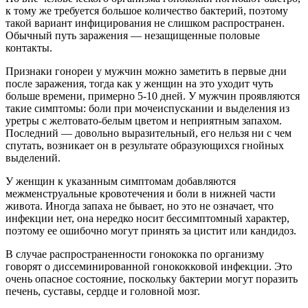
к тому же требуется большое количество бактерий, поэтому
такой вариант инфицирования не слишком распространен.
Обычный путь заражения — незащищенные половые
контакты.
Признаки гонореи у мужчин можно заметить в первые дни
после заражения, тогда как у женщин на это уходит чуть
больше времени, примерно 5-10 дней. У мужчин проявляются
такие симптомы: боли при мочеиспускании и выделения из
уретры с желтовато-белым цветом и неприятным запахом.
Последний — довольно выразительный, его нельзя ни с чем
спутать, возникает он в результате образующихся гнойных
выделений.
У женщин к указанным симптомам добавляются
межменструальные кровотечения и боли в нижней части
живота. Иногда запаха не бывает, но это не означает, что
инфекции нет, она нередко носит бессимптомный характер,
поэтому ее ошибочно могут принять за цистит или кандидоз.
В случае распространенности гонококка по организму
говорят о диссеминированной гонококковой инфекции. Это
очень опасное состояние, поскольку бактерии могут поразить
печень, суставы, сердце и головной мозг.