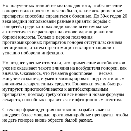
Но полученных знаний не хватало для того, чтобы лечение
гонореи стало простым: неясно было, какие лекарственные
препараты способны справиться с болезнью. До 30-х годов 20
века медики использовали разные варианты борьбы с
гонореей, среди которых лидировали всевозможные
антисептические растворы на основе марганцовки или
борной кислоты. Только в период появления
противомикробных препаратов гонорея отступила: сначала
пенициллин, а затем стрептомицин и хлортетрациклин
успешно побороли инфекцию.
Но позднее ученые отметили, что применение антибиотиков
уже не оказывает такого влияния на возбудителя гонореи, как
вначале. Оказалось, что Neisseria gonorrhoeae — весьма
живучие создания, и умеют мимикрировать под негативным
влиянием лекарственных средств. Гонококки очень быстро
мутируют, приспосабливается к антибактериальным
препаратам, поэтому требуются все новые и новые формулы
лекарств, способных справиться с инфекционным агентом.
С тех пор фарминдустрия постоянно разрабатывает и
внедряет более мощные противомикробные препараты, чтобы
не дать гонорее вновь обрести былой размах.