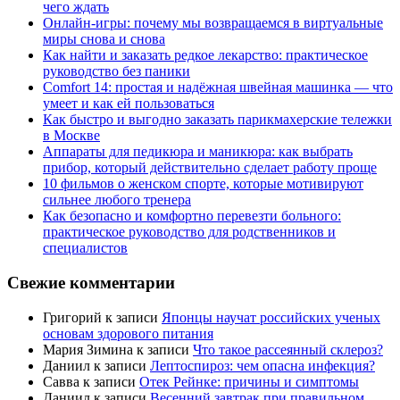
чего ждать
Онлайн-игры: почему мы возвращаемся в виртуальные
миры снова и снова
Как найти и заказать редкое лекарство: практическое
руководство без паники
Comfort 14: простая и надёжная швейная машинка — что
умеет и как ей пользоваться
Как быстро и выгодно заказать парикмахерские тележки
в Москве
Аппараты для педикюра и маникюра: как выбрать
прибор, который действительно сделает работу проще
10 фильмов о женском спорте, которые мотивируют
сильнее любого тренера
Как безопасно и комфортно перевезти больного:
практическое руководство для родственников и
специалистов
Свежие комментарии
Григорий
к записи
Японцы научат российских ученых
основам здорового питания
Мария Зимина
к записи
Что такое рассеянный склероз?
Даниил
к записи
Лептоспироз: чем опасна инфекция?
Савва
к записи
Отек Рейнке: причины и симптомы
Даниил
к записи
Весенний завтрак при правильном