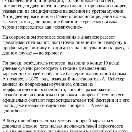
О заболевании или инфекции, сильно похожей на него,
писали еще в древности, и среди главных признаков гонореи
указывали на специфические выделения из уретры мужчин.
Хотя древнеримский врач Гален ошибочно определил их как
эякулят, что и дало название болезни: с греческого языка
термин переводится как «семятечение».
На современном этапе все сомнения в диагнозе развеет
грамотный специалист: достаточно позвонить по телефону​ в
профильную клинику и записаться на консультацию к врачу, в
данном случае — венерологу.
Гонококк, возбудитель гонореи, выявили в конце 19 века:
ученые сумели рассмотреть в гнойных выделениях
зараженных людей необычные бактерии шаровидной формы.
А позднее, в 1879 году, немецкий исследователь А. Нейссер
занялся их подробным изучением, описал их
морфологические особенности, способы размножения,
воздействие на организм и признаки гонореи. С тех пор его
официально считают первооткрывателем той бактерии и в его
честь даже назвали возбудителя гонореи — Neisseria
gonorrhoeae.
В быту или общественных местах гонореей заразиться
довольно сложно, хотя нельзя исключать такой вероятности.
Но вне человеческого организма гонококки погибают быстро,