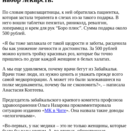
По словам правозащитницы, к ней обратилась пациентка,
которая застала терапевта в слезах из-за такого подарка. В
него вошли таблетки пензитал, риниколд, ревалгин,
лоперамид и крем для рук “Боро плюс”. Сумма подарка около
500 рублей.
«Я бы тоже заплакала от такой щедрости и заботы, расценила
бы как унижение личности и достоинства. За 500 рублей
можно купить тройку красивых роз, которые бы точно
пришлись по душе каждой женщине в белых халатах.
А мы еще удивляемся, почему врачи бегут из Забайкалья.
Врачи тоже люди, их нужно ценить и уважать прежде всего
самой медкорпорации. А может это были залежавшиеся на
полке медикаменты, почему бы не сэкономить?», – написала
Анастасия Коптеева.
Председатель забайкальского краевого комитета профсоюза
здравоохранения Ольга Назарова прокомментировала
ситуацию изданию «
МК в Чите
». Она назвала такие доводы
«нелогичными».
«Во-первых, у нас медики – это не только женщины, которые
были бы рады цветам. А, во-вторых, общественная