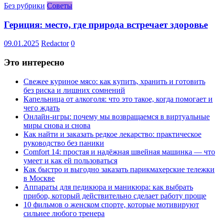
Без рубрики
Советы
Гериция: место, где природа встречает здоровье
09.01.2025
Redactor
0
Это интересно
Свежее куриное мясо: как купить, хранить и готовить
без риска и лишних сомнений
Капельница от алкоголя: что это такое, когда помогает и
чего ждать
Онлайн-игры: почему мы возвращаемся в виртуальные
миры снова и снова
Как найти и заказать редкое лекарство: практическое
руководство без паники
Comfort 14: простая и надёжная швейная машинка — что
умеет и как ей пользоваться
Как быстро и выгодно заказать парикмахерские тележки
в Москве
Аппараты для педикюра и маникюра: как выбрать
прибор, который действительно сделает работу проще
10 фильмов о женском спорте, которые мотивируют
сильнее любого тренера