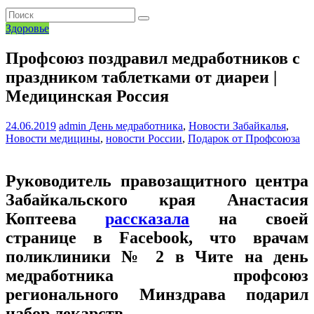
Здоровье
Профсоюз поздравил медработников с
праздником таблетками от диареи |
Медицинская Россия
24.06.2019
admin
День медработника
,
Новости Забайкалья
,
Новости медицины
,
новости России
,
Подарок от Профсоюза
Руководитель правозащитного центра
Забайкальского края Анастасия
Коптеева
рассказала
на своей
странице в Facebook, что врачам
поликлиники № 2 в Чите на день
медработника профсоюз
регионального Минздрава подарил
набор лекарств.