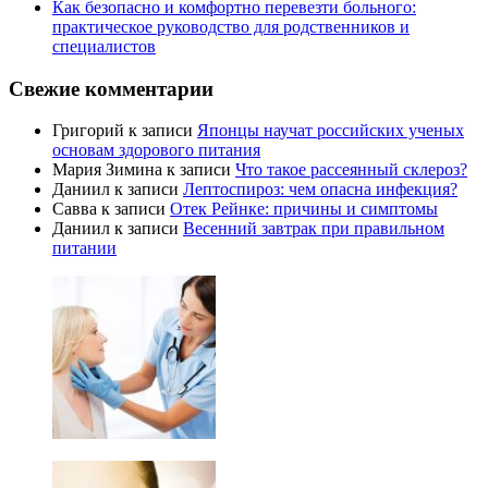
Как безопасно и комфортно перевезти больного:
практическое руководство для родственников и
специалистов
Свежие комментарии
Григорий
к записи
Японцы научат российских ученых
основам здорового питания
Мария Зимина
к записи
Что такое рассеянный склероз?
Даниил
к записи
Лептоспироз: чем опасна инфекция?
Савва
к записи
Отек Рейнке: причины и симптомы
Даниил
к записи
Весенний завтрак при правильном
питании