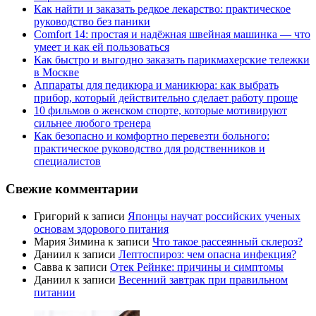
Как найти и заказать редкое лекарство: практическое
руководство без паники
Comfort 14: простая и надёжная швейная машинка — что
умеет и как ей пользоваться
Как быстро и выгодно заказать парикмахерские тележки
в Москве
Аппараты для педикюра и маникюра: как выбрать
прибор, который действительно сделает работу проще
10 фильмов о женском спорте, которые мотивируют
сильнее любого тренера
Как безопасно и комфортно перевезти больного:
практическое руководство для родственников и
специалистов
Свежие комментарии
Григорий
к записи
Японцы научат российских ученых
основам здорового питания
Мария Зимина
к записи
Что такое рассеянный склероз?
Даниил
к записи
Лептоспироз: чем опасна инфекция?
Савва
к записи
Отек Рейнке: причины и симптомы
Даниил
к записи
Весенний завтрак при правильном
питании