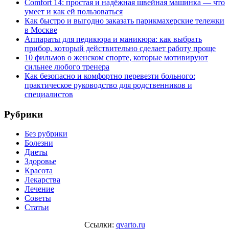
Comfort 14: простая и надёжная швейная машинка — что
умеет и как ей пользоваться
Как быстро и выгодно заказать парикмахерские тележки
в Москве
Аппараты для педикюра и маникюра: как выбрать
прибор, который действительно сделает работу проще
10 фильмов о женском спорте, которые мотивируют
сильнее любого тренера
Как безопасно и комфортно перевезти больного:
практическое руководство для родственников и
специалистов
Рубрики
Без рубрики
Болезни
Диеты
Здоровье
Красота
Лекарства
Лечение
Советы
Статьи
Ссылки:
qvarto.ru