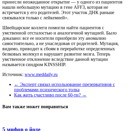
принесли неожиданное открытие — у одного из пациентов
нашли небольшую мутацию в гене AFF3, которая не
встречается у его родителей. Этот участок ДНК раньше
связывался только с лейкемией».
Швейцарские коллеги помогли найти пациентов с
умственной отсталостью и аналогичной мутацией. Было
доказано: все ее носители приобрели эту аномалию
самостоятельно, а не унаследовав от родителей. Мутация,
видимо, приводит к сбоям в переработке определенных
белковых молекул и нарушает развитие мозга. Теперь
умственное отклонение вследствие данной мутации
называется синдром KINSSHIP.
Источник:
www.meddaily.ru
←
Эксперт связал использование презервативов с
проблемами психического толка
Как жить счастливо после 60-ти?
→
Вам также может понравиться
5 мифов о йоде