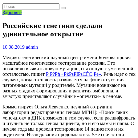
Здоровье
Российские генетики сделали
удивительное открытие
10.08.2019
admin
Медико-генетический научный центр имени Бочкова провел
масштабное генетическое тестирование россиян. Это
позволило выявить новую мутацию, связанную с умственной
отсталостью, пишет
Р Р?Рђ «РќРѕРІРѕСЃС‚Рё»
. Речь идет о тех
случаях, когда отсталость развивается на фоне отсутствия
патогенных мутаций у родителей. Мутации возникают на
разных стадиях формирования и развития эмбриона, и
зачастую представляют случайные «опечатки» в геноме.
Комментирует Ольга Левченко, научный сотрудник
лаборатории редактирования генома МГНЦ: «Поиск таких
«опечаток» в ДНК возможен в том случае, если расшифровать
и изучить не только геном пациента, но и его мамы и папы. С
начала года мы провели тестирование 14 пациентов и их
родителей. Исследования продолжаются. Уже сейчас они