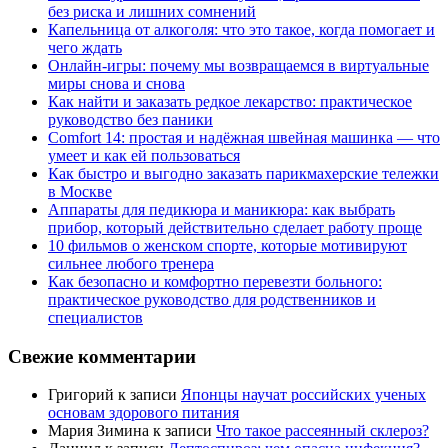
без риска и лишних сомнений
Капельница от алкоголя: что это такое, когда помогает и
чего ждать
Онлайн-игры: почему мы возвращаемся в виртуальные
миры снова и снова
Как найти и заказать редкое лекарство: практическое
руководство без паники
Comfort 14: простая и надёжная швейная машинка — что
умеет и как ей пользоваться
Как быстро и выгодно заказать парикмахерские тележки
в Москве
Аппараты для педикюра и маникюра: как выбрать
прибор, который действительно сделает работу проще
10 фильмов о женском спорте, которые мотивируют
сильнее любого тренера
Как безопасно и комфортно перевезти больного:
практическое руководство для родственников и
специалистов
Свежие комментарии
Григорий
к записи
Японцы научат российских ученых
основам здорового питания
Мария Зимина
к записи
Что такое рассеянный склероз?