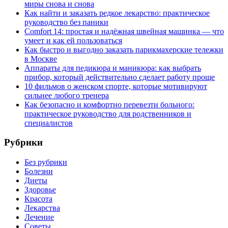
миры снова и снова
Как найти и заказать редкое лекарство: практическое
руководство без паники
Comfort 14: простая и надёжная швейная машинка — что
умеет и как ей пользоваться
Как быстро и выгодно заказать парикмахерские тележки
в Москве
Аппараты для педикюра и маникюра: как выбрать
прибор, который действительно сделает работу проще
10 фильмов о женском спорте, которые мотивируют
сильнее любого тренера
Как безопасно и комфортно перевезти больного:
практическое руководство для родственников и
специалистов
Рубрики
Без рубрики
Болезни
Диеты
Здоровье
Красота
Лекарства
Лечение
Советы