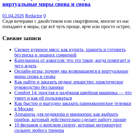
виртуальные миры снова и снова
01.04.2026
Redactor
0
Сидя вечерами с джойстиком или смартфоном, многие из нас
попадают в миры, где всё чуть проще, ярче или просто острее,
Свежие записи
Свежее куриное мясо: как купить, хранить и готовить
без риска и лишних сомнений
Капельница от алкоголя: что это такое, когда помогает и
чего ждать
Онлайн-игры: почему мы возвращаемся в виртуальные
миры снова и снова
Как найти и заказать редкое лекарство: практическое
руководство без паники
Comfort 14: простая и надёжная швейная машинка — что
умеет и как ей пользоваться
Как быстро и выгодно заказать парикмахерские тележки
в Москве
Аппараты для педикюра и маникюра: как выбрать
прибор, который действительно сделает работу проще
10 фильмов о женском спорте, которые мотивируют
сильнее любого тренера