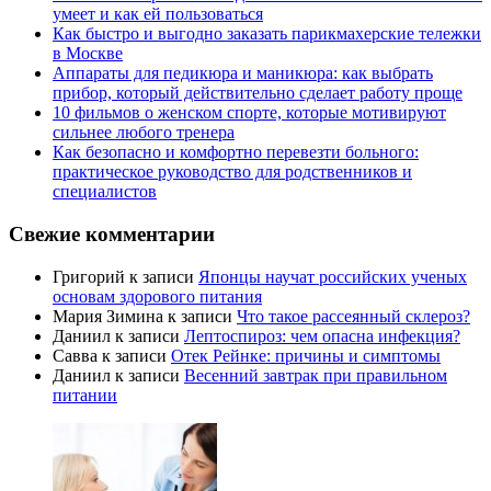
умеет и как ей пользоваться
Как быстро и выгодно заказать парикмахерские тележки
в Москве
Аппараты для педикюра и маникюра: как выбрать
прибор, который действительно сделает работу проще
10 фильмов о женском спорте, которые мотивируют
сильнее любого тренера
Как безопасно и комфортно перевезти больного:
практическое руководство для родственников и
специалистов
Свежие комментарии
Григорий
к записи
Японцы научат российских ученых
основам здорового питания
Мария Зимина
к записи
Что такое рассеянный склероз?
Даниил
к записи
Лептоспироз: чем опасна инфекция?
Савва
к записи
Отек Рейнке: причины и симптомы
Даниил
к записи
Весенний завтрак при правильном
питании