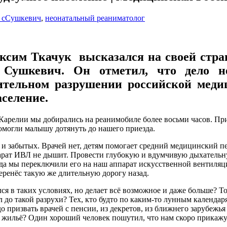
о сСушкевич
,
неонатальный реаниматолог
сим Ткачук высказался на своей стран
 Сушкевич. Он отметил, что дело н
ительном разрушении российской меди
селение.
арелии мы добирались на реанимобиле более восьми часов. Приех
помогли малышу дотянуть до нашего приезда.
и забытых. Врачей нет, детям помогает средний медицинский пер
арат ИВЛ не дышит. Провести глубокую и вдумчивую дыхательну
гда мы переключили его на наш аппарат искусственной вентиляци
ренёс такую же длительную дорогу назад.
ся в таких условиях, но делает всё возможное и даже больше? Тог
ёл до такой разрухи? Тех, кто будто по каким-то лунным календ
 призвать врачей с пенсии, из декретов, из ближнего зарубежья 
е жильё? Один хороший человек пошутил, что нам скоро прикаж