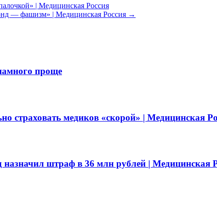
палочкой» | Медицинская Россия
фонд — фашизм» | Медицинская Россия
→
 намного проще
о страховать медиков «скорой» | Медицинская Ро
д назначил штраф в 36 млн рублей | Медицинская 