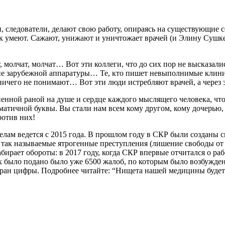
 следователи, делают свою работу, опираясь на существующие се
как умеют. Сажают, унижают и уничтожает врачей (и Элину Сушке
, молчат, молчат… Вот эти коллеги, что до сих пор не высказал
ие зарубежной аппаратуры… Те, кто пишет невыполнимые клини
ичего не понимают… Вот эти люди истребляют врачей, а через э
ненной раной на душе и сердце каждого мыслящего человека, чт
атичной буквы. Вы стали нам всем кому другом, кому дочерью, 
ротив них!
делам ведется с 2015 года. В прошлом году в СКР были создан
 так называемые ятрогенные преступления (лишение свободы от 
рает обороты: в 2017 году, когда СКР впервые отчитался о ра
их было подано было уже 6500 жалоб, по которым было возбужден
ран цифры. Подробнее читайте: “Нищета нашей медицины будет