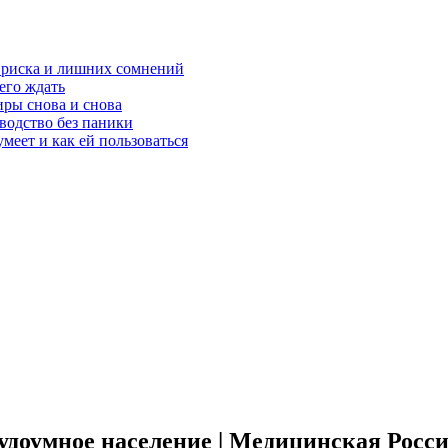
з риска и лишних сомнений
чего ждать
ры снова и снова
оводство без паники
меет и как ей пользоваться
кудоумное население | Медицинская Росс