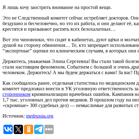
Я лишь хочу заострить внимание на простой вещи.
Это не Следственный комитет сейчас истребляет докторов. Они,
бездушно и бесчеловечно, но это их работа, и они делают её, 
крестятся и призывают распять всех белохалатных…
Вот эти чиновники, что сидят в кабинетах, дуют щёки и молчат
душой на сторону обвинения… Те, кто запрещает использован
“экспертные” оценки по клиническим случаям, в которых они н
Держитесь, уважаемая Элина Сергеевна! Вы стали такой болез
стали настоящим феноменом, Событием с большой и очень драм
человеком. Держитесь! А мы будем держаться с вами! За вас! П
Как сообщалось ранее, отдельная статистика по медицинским 
комитет предложил внести в УК уголовную ответственность за
сторонником
криминализации врачебных ошибок. Кампания наби
1,7 тыс. уголовных дел против медиков. В прошлом году на н
«скромные» 300 судебных дел) — немыслимые для развитых ст
Источник:
medrussia.org