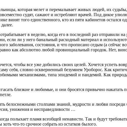
ельницы, которая мелет и перемалывает живых людей, их судьбы,
овсеместно судят, сажают и истребляют врачей. Под дикое улюлю
ике винят того единственного, кто из пяти кабинетов остался о
 далее.
 отрабатывает в неделю, когда его в последний раз отправили н
, если ли у него банальный расходный материал и используются
иного заболевания, состояния, и что прописано седым (а сейчас
, равно как абсолютно любой провинциальный городок. Нет, вино
чется, чтобы все уже добились своих целей. Хочется успеть вов
 саму себя, словно оскверненный безумием Уроборос. Как критич
юбимыми механизмами, типа эпидемий и пандемий. Как природа в
угасать близкие и любимые, и они бросятся привычно накатать 
петле.
стоять белоснежными столпами знаний, мудрости и любви посред
бесия, унижения и несправедливости …
 когда полыхает пламя всеобщей ненависти. Так и будут требоват
 хоть что-то срочное собрать из остатков былого.