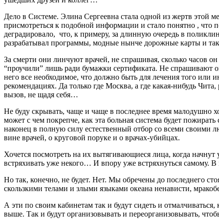
Дело в Системе. Элина Сергеевна стала одной из жертв этой м
присмотреться к подобной информации и стало понятно , что п
деградировало, что, к примеру, за длинную очередь в поликлин
разрабатывал программы, модные нынче дорожные карты и так
За смерти они линчуют врачей, не спрашивая, сколько часов он
“проучили” лишь ради бумажки сертификата. Не спрашивают они
него все необходимое, что должно быть для лечения того или 
рекомендациях. Да только где Москва, а где какая-нибудь Чита
вызов, не щадя себя…
Не буду скрывать, чаще и чаще в последнее время малодушно хо
может с чем покрепче, как эта больная система будет пожирать
наконец в полную силу естественный отбор со всеми своими л
вине врачей, о круговой поруке и о врачах-убийцах.
Хочется посмотреть на их вытягивающиеся лица, когда начнут 
встряхивать уже некого… И впору уже встряхнуться самому. В 
Но так, конечно, не будет. Нет. Мы обречены до последнего 
скользкими телами и злыми языками океана ненависти, мрако
А эти по своим кабинетам так и будут сидеть и отмалчиваться,
выше. Так и будут организовывать и переорганизовывать, чтобы