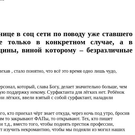
ице в соц сети по поводу уже ставшего
е только в конкретном случае, а в
цины, виной которому – безразличные
ав , стало понятно, что всё это время одно лишь чудо,
сонал, который, слава Богу, делает значительно больше, чем
ю поддержку некому. Сурфактанта для лёгких нет. Ребёнок
и лёгких, ввели взятый с собой сурфактант, наладили
о, кто приехал чёрт знает откуда, через ночь под утро, бросив
арям то закрывают ФАПы, то открывают. Тех, кто пишет
и т.д., вместо того, чтобы поднять престиж профессии,
ут изучить некромантию, чтобы мы подняли из могил наших