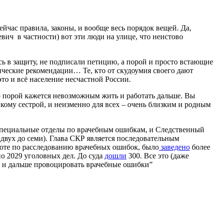
йчас правила, законы, и вообще весь порядок вещей. Да,
вич в частности) вот эти люди на улице, что неистово
ись в защиту, не подписали петицию, а порой и просто встающие
ческие рекомендации… Те, кто от скудоумия своего дают
то и всё население несчастной России.
о порой кажется невозможным жить и работать дальше. Вы
кому сестрой, и неизменно для всех – очень близким и родным
ы специальные отделы по врачебным ошибкам, и Следственный
двух до семи). Глава СКР является последовательным
боте по расследованию врачебных ошибок, было
заведено
более
о 2029 уголовных дел. До суда
дошли
300. Все это (даже
 и дальше провоцировать врачебные ошибки”