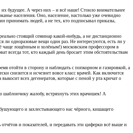
 их будущее. А через них – и всё наше! Стоило внимательнее
канье населения. Оно, население, настолько уже очевидно
дин принимать людей, а не тех, кто подписывал приказы,
а реально стоящий семинар какой-нибудь, а не дистанционно
 ли одноразовые вещи один раз. Не интересуются, есть ли у
 всё чаще лощённым и холёным!) московским профессором в
ват всегда тот, кто каждый день бросает этим обстоятельствам
ремя отойти в сторону и наблюдать с попкорном и газировкой, а
ески снизится и исчезнет вовсе класс врачей. Как включится
ыкосит всех дегенератов, которые с пеной у рта кричат о
по шаблончику жалобу, встряхнуть этих врачишек! А
и бушующего и захлестывающего нас чёрного, кишащего
ь отчётов и показателей, и передавать эти циферки всё выше и