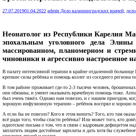
27.07.2019
01.04.2022
admin
Дело калининградских врачей
,
дел
Неонатолог из Республики Карелия Мак
эпохальным уголовного дела Элины
массированном, планомерном и стрем
чиновники и агрессивно настроенное на
В палату интенсивной терапии в крайне отдаленной больнице К
крепкие силы ребёнка и помощь коллег из соседнего региона 
В том районе проживает где-то 2-3 тысячи человек, брошенных 
они обязаны, и умеют оказывать врачебную помощь тоже. Апп
был очень тяжёл. Однако нам повезло, и с нашим приездом, ко
хорошую инфузионную терапию – ребёнок воспрял и хорошо пе
А если бы не повезло? Кого в этом винить? Того, кто там оказал
всё ради того, чтобы спасти ребёнка? Или может того, кто дов
идиотские письма о том, что в связи с кадровым дефицитом надо
заплатить людям достойные зарплаты и дать хотя бы служебно
ушедших друзей и коллег…