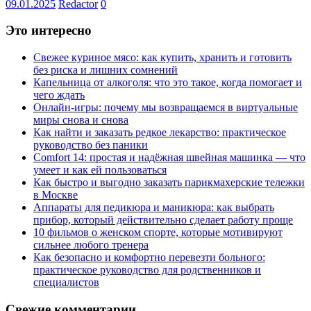
09.01.2025
Redactor
0
Это интересно
Свежее куриное мясо: как купить, хранить и готовить
без риска и лишних сомнений
Капельница от алкоголя: что это такое, когда помогает и
чего ждать
Онлайн-игры: почему мы возвращаемся в виртуальные
миры снова и снова
Как найти и заказать редкое лекарство: практическое
руководство без паники
Comfort 14: простая и надёжная швейная машинка — что
умеет и как ей пользоваться
Как быстро и выгодно заказать парикмахерские тележки
в Москве
Аппараты для педикюра и маникюра: как выбрать
прибор, который действительно сделает работу проще
10 фильмов о женском спорте, которые мотивируют
сильнее любого тренера
Как безопасно и комфортно перевезти больного:
практическое руководство для родственников и
специалистов
Свежие комментарии