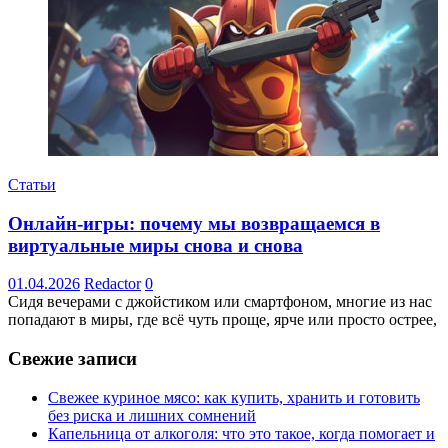
Статьи
Онлайн-игры: почему мы возвращаемся в
виртуальные миры снова и снова
01.04.2026
Redactor
0
Сидя вечерами с джойстиком или смартфоном, многие из нас
попадают в миры, где всё чуть проще, ярче или просто острее,
Свежие записи
Свежее куриное мясо: как купить, хранить и готовить
без риска и лишних сомнений
Капельница от алкоголя: что это такое, когда помогает и