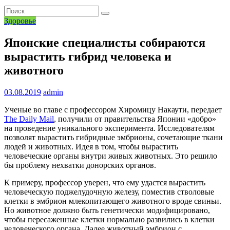
Здоровье
Японские специалисты собираются
вырастить гибрид человека и
животного
03.08.2019
admin
Ученые во главе с профессором Хиромицу Накаути, передает
The Daily Mail
, получили от правительства Японии «добро»
на проведение уникального эксперимента. Исследователям
позволят вырастить гибридные эмбрионы, сочетающие ткани
людей и животных. Идея в том, чтобы вырастить
человеческие органы внутри живых животных. Это решило
бы проблему нехватки донорских органов.
К примеру, профессор уверен, что ему удастся вырастить
человеческую поджелудочную железу, поместив стволовые
клетки в эмбрион млекопитающего животного вроде свиньи.
Но животное должно быть генетически модифицировано,
чтобы пересаженные клетки нормально развились в клетки
человеческого органа. Далее животный эмбрион с