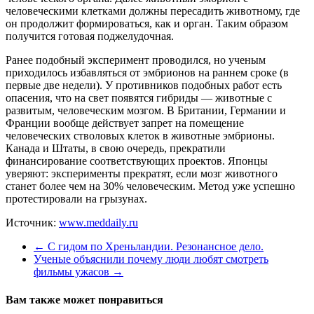
человеческими клетками должны пересадить животному, где
он продолжит формироваться, как и орган. Таким образом
получится готовая поджелудочная.
Ранее подобный эксперимент проводился, но ученым
приходилось избавляться от эмбрионов на раннем сроке (в
первые две недели). У противников подобных работ есть
опасения, что на свет появятся гибриды — животные с
развитым, человеческим мозгом. В Британии, Германии и
Франции вообще действует запрет на помещение
человеческих стволовых клеток в животные эмбрионы.
Канада и Штаты, в свою очередь, прекратили
финансирование соответствующих проектов. Японцы
уверяют: эксперименты прекратят, если мозг животного
станет более чем на 30% человеческим. Метод уже успешно
протестировали на грызунах.
Источник:
www.meddaily.ru
←
С гидом по Хреньландии. Резонансное дело.
Ученые объяснили почему люди любят смотреть
фильмы ужасов
→
Вам также может понравиться