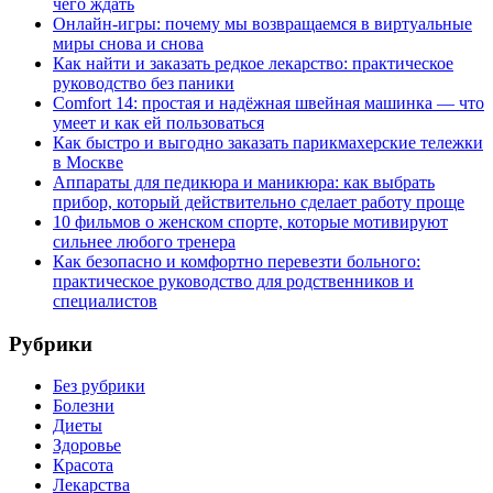
чего ждать
Онлайн-игры: почему мы возвращаемся в виртуальные
миры снова и снова
Как найти и заказать редкое лекарство: практическое
руководство без паники
Comfort 14: простая и надёжная швейная машинка — что
умеет и как ей пользоваться
Как быстро и выгодно заказать парикмахерские тележки
в Москве
Аппараты для педикюра и маникюра: как выбрать
прибор, который действительно сделает работу проще
10 фильмов о женском спорте, которые мотивируют
сильнее любого тренера
Как безопасно и комфортно перевезти больного:
практическое руководство для родственников и
специалистов
Рубрики
Без рубрики
Болезни
Диеты
Здоровье
Красота
Лекарства