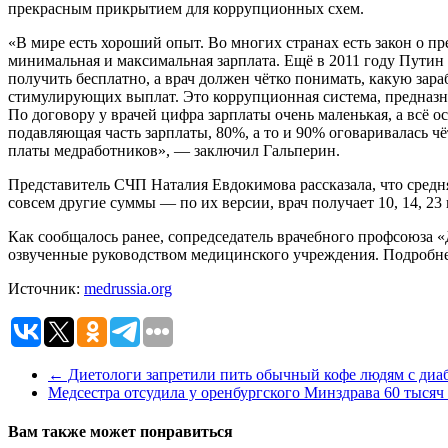
прекрасным прикрытием для коррупционных схем.
«В мире есть хороший опыт. Во многих странах есть закон о п
минимальная и максимальная зарплата. Ещё в 2011 году Путин
получить бесплатно, а врач должен чётко понимать, какую зар
стимулирующих выплат. Это коррупционная система, предназна
По договору у врачей цифра зарплаты очень маленькая, а всё
подавляющая часть зарплаты, 80%, а то и 90% оговаривалась чёт
платы медработников», — заключил Гальперин.
Представитель СЧП Наталия Евдокимова рассказала, что средня
совсем другие суммы — по их версии, врач получает 10, 14, 23
Как сообщалось ранее, сопредседатель врачебного профсоюза «
озвученные руководством медицинского учреждения. Подробнее
Источник:
medrussia.org
←
Диетологи запретили пить обычный кофе людям с диа
Медсестра отсудила у оренбургского Минздрава 60 тысяч
Вам также может понравиться