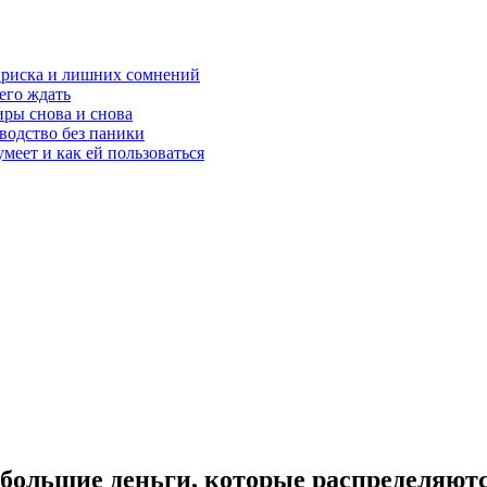
з риска и лишних сомнений
чего ждать
ры снова и снова
оводство без паники
меет и как ей пользоваться
большие деньги, которые распределяютс