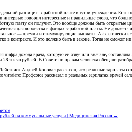
редельной разнице в заработной плате внутри учреждения. Есть
 в интервью говорил интересные и правильные слова, что больн
аботную плату он получит. Это вообще должны быть открытые ци
ченная для воровства в фондах заработной платы. Не должен чи
 остальное — премии и стимулирующие выплаты. А фактически в
ко в контракте. И это должно быть в законе. Тогда не сможет ни
я цифра дохода врача, которую ей озвучили вначале, составляла
 и 28 тысяч рублей. В Совете по правам человека обещали разобр
Действие» Андрей Коновал рассказал, что реальные зарплаты сот
 читайте: Профсоюз рассказал о реальных зарплатах врачей сал
бетом
 рублей на коммунальные услуги | Медицинская Россия
→