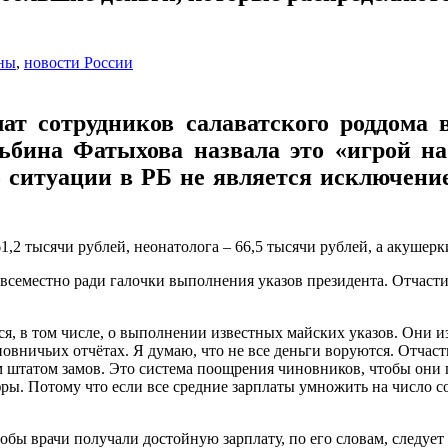
ны
,
новости России
ат сотрудников салаватского роддома 
ьбина Фатыхова назвала это «игрой н
 ситуации в РБ не является исключени
1,2 тысячи рублей, неонатолога – 66,5 тысячи рублей, а акушерк
семестно ради галочки выполнения указов президента. Отчасти,
я, в том числе, о выполнении известных майских указов. Они из
новничьих отчётах. Я думаю, что не все деньги воруются. Отчас
 штатом замов. Это система поощрения чиновников, чтобы они
ры. Потому что если все средние зарплаты умножить на число со
тобы врачи получали достойную зарплату, по его словам, следу