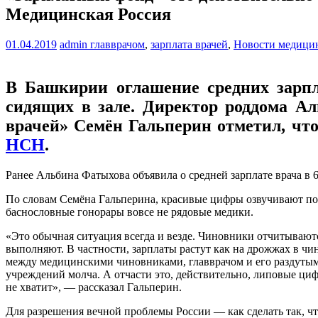
Медицинская Россия
01.04.2019
admin
главврачом
,
зарплата врачей
,
Новости медици
В Башкирии оглашение средних зарпл
сидящих в зале. Директор роддома Ал
врачей» Семён Гальперин отметил, что
НСН
.
Ранее Альбина Фатыхова объявила о средней зарплате врача в 6
По словам Семёна Гальперина, красивые цифры озвучивают пов
баснословные гонорары вовсе не рядовые медики.
«Это обычная ситуация всегда и везде. Чиновники отчитываютс
выполняют. В частности, зарплаты растут как на дрожжах в чи
между медицинскими чиновниками, главврачом и его раздутым
учреждений молча. А отчасти это, действительно, липовые циф
не хватит», — рассказал Гальперин.
Для разрешения вечной проблемы России — как сделать так, ч