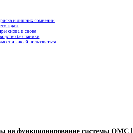
з риска и лишних сомнений
чего ждать
ры снова и снова
оводство без паники
меет и как ей пользоваться
оды на функционирование системы ОМС 