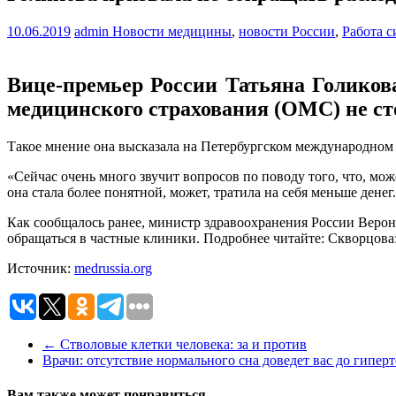
10.06.2019
admin
Новости медицины
,
новости России
,
Работа 
Вице-премьер России Татьяна Голикова
медицинского страхования (ОМС) не ст
Такое мнение она высказала на Петербургском международном 
«Сейчас очень много звучит вопросов по поводу того, что, мож
она стала более понятной, может, тратила на себя меньше денег
Как сообщалось ранее, министр здравоохранения России Верони
обращаться в частные клиники. Подробнее читайте: Скворцов
Источник:
medrussia.org
←
Стволовые клетки человека: за и против
Врачи: отсутствие нормального сна доведет вас до гипе
Вам также может понравиться