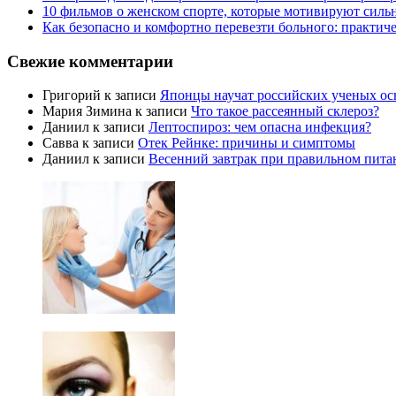
10 фильмов о женском спорте, которые мотивируют силь
Как безопасно и комфортно перевезти больного: практич
Свежие комментарии
Григорий
к записи
Японцы научат российских ученых ос
Мария Зимина
к записи
Что такое рассеянный склероз?
Даниил
к записи
Лептоспироз: чем опасна инфекция?
Савва
к записи
Отек Рейнке: причины и симптомы
Даниил
к записи
Весенний завтрак при правильном пита