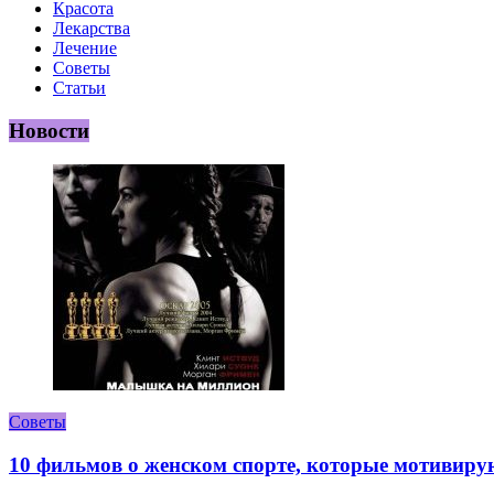
Красота
Лекарства
Лечение
Советы
Статьи
Новости
Советы
10 фильмов о женском спорте, которые мотивиру