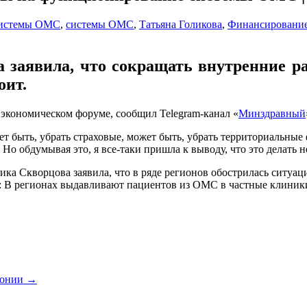
системы ОМС
,
системы ОМС
,
Татьяна Голикова
,
Финансировани
 заявила, что сокращать внутренние ра
оит.
экономическом форуме, сообщил Telegram-канал «
Минздравный
ет быть, убрать страховые, может быть, убрать территориальные 
. Но обдумывая это, я все-таки пришла к выводу, что это делать 
ка Скворцова заявила, что в ряде регионов обострилась ситуац
а: В регионах выдавливают пациентов из ОМС в частные клиник
ртонии
→