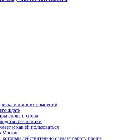
з риска и лишних сомнений
чего ждать
ры снова и снова
оводство без паники
меет и как ей пользоваться
в Москве
, который действительно сделает работу проще