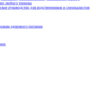
нее любого тренера
еское руководство для родственников и специалистов
новам здорового питания
нии