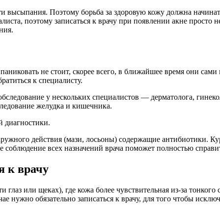
 эти высыпания. Поэтому борьба за здоровую кожу должна начин
алиста, поэтому записаться к врачу​ при появлении акне просто
ния.
аниковать не стоит, скорее всего, в ближайшее время они сами 
братиться к специалисту.
бследование у нескольких специалистов — дерматолога, гинекол
следование желудка и кишечника.
й диагностики.
ружного действия (мази, лосьоны) содержащие антибиотики. Ку
ное соблюдение всех назначений врача поможет полностью справи
я к врачу
 глаз или щеках), где кожа более чувствительная из-за тонкого 
лучае нужно обязательно записаться к врачу​, для того чтобы ис