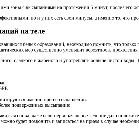
ими зоны с высыпаниями на протяжении 5 минут, после чего ост
фективными, но и у них есть свои минусы, а именно то, что пр
аний на теле
овавшихся белых образований, необходимо помнить, что только
актических мер существенно уменьшит вероятность проявления 
мучного, сладкого и жареного и употреблять больше чистой воды
ав.
SPF.
ивизируются именно при его ослаблении.
иболее подверженных высыпанию.
явиться снова, даже если первоначальное лечение дало положите
 можно будет позвонить и записаться на прием в случае необход