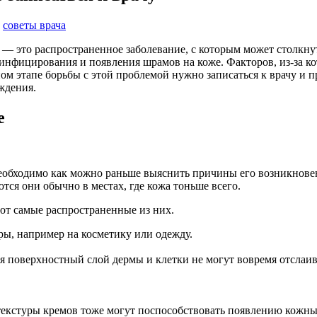
,
советы врача
— это распространенное заболевание, с которым может столкнут
нфицирования и появления шрамов на коже. Факторов, из-за кот
ом этапе борьбы с этой проблемой нужно записаться к врачу ​и 
еждения.
е
обходимо как можно раньше выяснить причины его возникновени
ся они обычно в местах, где кожа тоньше всего.
вот самые распространенные из них.
ы, например на косметику или одежду.
я поверхностный слой дермы и клетки не могут вовремя отслаив
екстуры кремов тоже могут поспособствовать появлению кожны