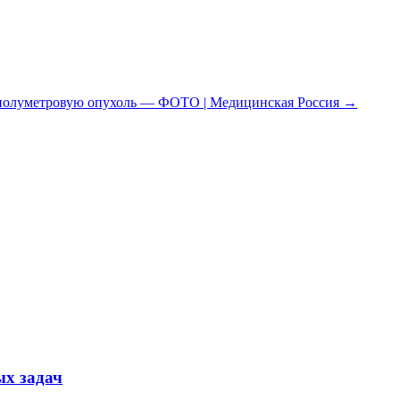
 полуметровую опухоль — ФОТО | Медицинская Россия
→
ых задач