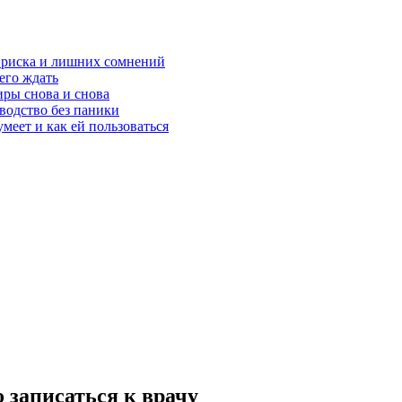
з риска и лишних сомнений
чего ждать
ры снова и снова
оводство без паники
меет и как ей пользоваться
 записаться к врачу