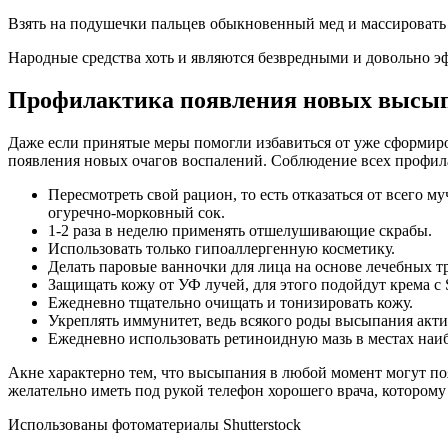
Взять на подушечки пальцев обыкновенный мед и массировать 
Народные средства хоть и являются безвредными и довольно эф
Профилактика появления новых высып
Даже если принятые меры помогли избавиться от уже сформир
появления новых очагов воспалений. Соблюдение всех профил
Пересмотреть свой рацион, то есть отказаться от всего 
огуречно-морковный сок.
1-2 раза в неделю применять отшелушивающие скрабы.
Использовать только гипоаллергенную косметику.
Делать паровые ванночки для лица на основе лечебных тр
Защищать кожу от УФ лучей, для этого подойдут крема с 
Ежедневно тщательно очищать и тонизировать кожу.
Укреплять иммунитет, ведь всякого роды высыпания акт
Ежедневно использовать ретиноидную мазь в местах на
Акне характерно тем, что высыпания в любой момент могут по
желательно иметь под рукой телефон​ хорошего врача, которому
Использованы фотоматериалы Shutterstock