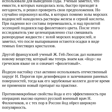
использовали для выведения соды. Ученый заметил, что
емкости, в которых находилась зола, быстро приходят в
негодность, и решил проверить свои предположения. Но
случайно опрокинул колбы, в которых помимо золы морских
водорослей находились растворы железа и серной кислоты.
При падении все составы перемешались, и над пролитой
эссенцией поднялся пар фиолетового цвета. После этого
исследователь уже целенаправленно стал смешивать
разнородные жидкости с золой морских водорослей, и
заметил, что после выпаривания остаются осадки в виде
темных блестящих кристаллов.
Другой французский ученый Ж. Гей-Люссак дал название
новому веществу, который мы теперь знаем как «йод»: на
греческом языке он и означает «фиолетовый».
Йодную настойку стал активно использовать отечественный
хирург Н. Пирогов при дезинфекции и залечивании раневых
поверхностей, тогда как его зарубежные коллеги долгое время
не применяли новый препарат на практике.
Противомикробные свойства йода и его эффективность при
операциях высоко оценил русский военный врач Н.
Филончиков, и с тех пор в России йод обрел широкую
популярность.