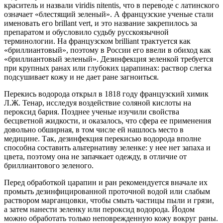
краситель и назвали viridis nitentis, что в переводе с латинского
означает «блестящий зеленый». А французские ученые стали
именовать его brillant vert, и это название закрепилось за
препаратом и обусловило судьбу русскоязычной
терминологии. На французском brilliant трактуется как
«бриллиантовый», поэтому в России его ввели в обиход как
«бриллиантовый зеленый». Дезинфекция зеленкой требуется
при крупных ранах или глубоких царапинах: раствор слегка
подсушивает кожу и не дает ране загноиться.
Перекись водорода открыл в 1818 году французский химик
Л.Ж. Тенар, исследуя воздействие соляной кислоты на
пероксид бария. Позднее ученые изучили свойства
бесцветной жидкости, и оказалось, что сфера ее применения
довольно обширная, в том числе ей нашлось место в
медицине. Так, дезинфекция​ перекисью водорода вполне
способна составить альтернативу зеленке: у нее нет запаха и
цвета, поэтому она не запачкает одежду, в отличие от
бриллиантового зеленого.
Перед обработкой царапин и ран рекомендуется вначале их
промыть дезинфицированной проточной водой или слабым
раствором марганцовки, чтобы смыть частицы пыли и грязи,
а затем нанести зеленку или пероксид водорода. Йодом
можно обработать только неповрежденную кожу вокруг раны.