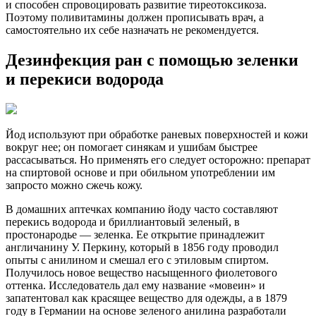
и способен спровоцировать развитие тиреотоксикоза.
Поэтому поливитамины должен прописывать врач, а
самостоятельно их себе назначать не рекомендуется.
Дезинфекция ран с помощью зеленки
и перекиси водорода
Йод используют при обработке раневых поверхностей и кожи
вокруг нее; он помогает синякам и ушибам быстрее
рассасываться. Но применять его следует осторожно: препарат
на спиртовой основе и при обильном употреблении им
запросто можно сжечь кожу.
В домашних аптечках компанию йоду часто составляют
перекись водорода и бриллиантовый зеленый, в
простонародье — зеленка. Ее открытие принадлежит
англичанину У. Перкину, который в 1856 году проводил
опыты с анилином и смешал его с этиловым спиртом.
Получилось новое вещество насыщенного фиолетового
оттенка. Исследователь дал ему название «мовеин» и
запатентовал как красящее вещество для одежды, а в 1879
году в Германии на основе зеленого анилина разработали