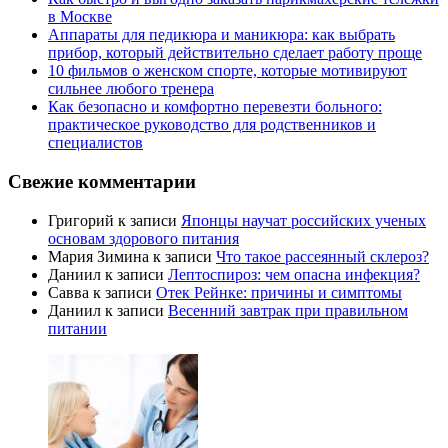
в Москве
Аппараты для педикюра и маникюра: как выбрать
прибор, который действительно сделает работу проще
10 фильмов о женском спорте, которые мотивируют
сильнее любого тренера
Как безопасно и комфортно перевезти больного:
практическое руководство для родственников и
специалистов
Свежие комментарии
Григорий
к записи
Японцы научат российских ученых
основам здорового питания
Мария Зимина
к записи
Что такое рассеянный склероз?
Даниил
к записи
Лептоспироз: чем опасна инфекция?
Савва
к записи
Отек Рейнке: причины и симптомы
Даниил
к записи
Весенний завтрак при правильном
питании