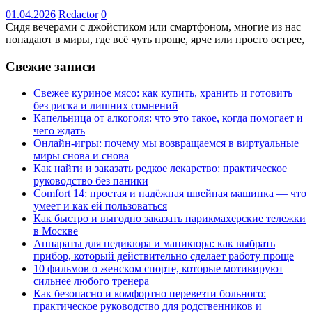
01.04.2026
Redactor
0
Сидя вечерами с джойстиком или смартфоном, многие из нас
попадают в миры, где всё чуть проще, ярче или просто острее,
Свежие записи
Свежее куриное мясо: как купить, хранить и готовить
без риска и лишних сомнений
Капельница от алкоголя: что это такое, когда помогает и
чего ждать
Онлайн-игры: почему мы возвращаемся в виртуальные
миры снова и снова
Как найти и заказать редкое лекарство: практическое
руководство без паники
Comfort 14: простая и надёжная швейная машинка — что
умеет и как ей пользоваться
Как быстро и выгодно заказать парикмахерские тележки
в Москве
Аппараты для педикюра и маникюра: как выбрать
прибор, который действительно сделает работу проще
10 фильмов о женском спорте, которые мотивируют
сильнее любого тренера
Как безопасно и комфортно перевезти больного:
практическое руководство для родственников и