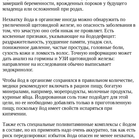
замершей беременности, врожденных пороков у будущего
младенца или осложнений при родах.
Нехватку йода в организме иногда можно обнаружить по
увеличенной щитовидной железе, но опасность заболевания в
том, что зачастую оно себя никак не проявляет. Есть
косвенные признаки, указывающие на йододефицит:
раздражительность, ухудшение памяти, упадок сил,
пониженное давление, частые простуды, головные боли,
сухость кожи и ломкость волос. Точную информацию может
дать анализ на гормоны и УЗИ щитовидной железы:
направление на исследования обычно выписывает
эндокринолог.
Чтобы йод в организме сохранялся в правильном количестве,
медики рекомендуют включать в рацион пищу, богатую
минералами, например, морепродукты, молочные продукты,
куриные яйца. Йодированная соль тоже подойдет для этой
цели, но ее необходимо добавлять только в приготовленную
пищу, поскольку йод имеет свойств испаряться при
кипячении.
Также есть специальные поливитаминные комплексы с йодом
в составе, но их применять надо очень аккуратно, так как есть
риск передозировки: избыток йода опасен не менее нехватки,