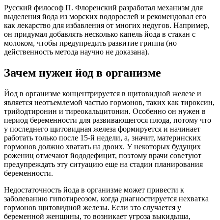
Русский философ П. Флоренский разработал механизм для
выделения йода из морских водорослей и рекомендовал его
как лекарство для избавления от многих недугов. Например,
он придумал добавлять несколько капель йода в стакан с
молоком, чтобы предупредить развитие гриппа (но
действенность метода научно не доказана).
Зачем нужен йод в организме
Йод в организме концентрируется в щитовидной железе и
является неотъемлемой частью гормонов, таких как тироксин,
трийодтиронин и тиреокальцитонин. Особенно он нужен в
период беременности для развивающегося плода, потому что
у последнего щитовидная железа формируется и начинает
работать только после 15-й недели, а, значит, материнских
гормонов должно хватать на двоих. У некоторых будущих
рожениц отмечают йододефицит, поэтому врачи советуют
предупреждать эту ситуацию еще на стадии планирования
беременности.
Недостаточность йода в организме может привести к
заболеванию гипотиреозом, когда диагностируется нехватка
гормонов щитовидной железы. Если это случается у
беременной женщины, то возникает угроза выкидыша,