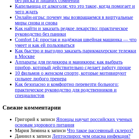
без риска и лишних сомнений
Капельница от алкоголя: что это такое, когда помогает и
чего ждать
Онлайн-игры: почему мы возвращаемся в виртуальные
миры снова и снова
Как найти и заказать редкое лекарство: практическое
руководство без паники
Comfort 14: простая и надёжная швейная машинка — что
умеет и как ей пользоваться
Как быстро и выгодно заказать парикмахерские тележки
в Москве
Аппараты для педикюра и маникюра: как выбрать
прибор, который действительно сделает работу проще
10 фильмов о женском спорте, которые мотивируют
сильнее любого тренера
Как безопасно и комфортно перевезти больного:
практическое руководство для родственников и
специалистов
Свежие комментарии
Григорий
к записи
Японцы научат российских ученых
основам здорового питания
Мария Зимина
к записи
Что такое рассеянный склероз?
Даниил
к записи
Лептоспироз: чем опасна инфекция?