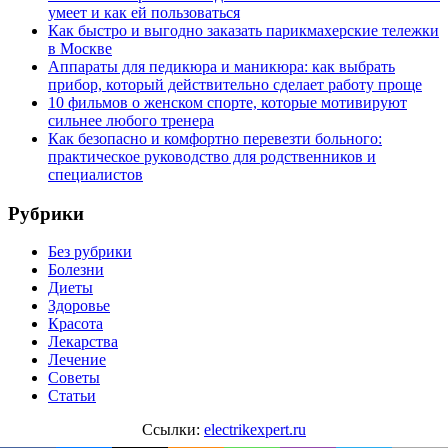
умеет и как ей пользоваться
Как быстро и выгодно заказать парикмахерские тележки
в Москве
Аппараты для педикюра и маникюра: как выбрать
прибор, который действительно сделает работу проще
10 фильмов о женском спорте, которые мотивируют
сильнее любого тренера
Как безопасно и комфортно перевезти больного:
практическое руководство для родственников и
специалистов
Рубрики
Без рубрики
Болезни
Диеты
Здоровье
Красота
Лекарства
Лечение
Советы
Статьи
Ссылки:
electrikexpert.ru