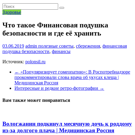
Здоровье
Что такое Финансовая подушка
безопасности и где её хранить
03.06.2019
admin
полезные советы
,
сбережения
,
финансовая
подушка безопасности
,
финансы
Источник:
polonsil.ru
←
«Популяризирует гомеопатию»: В Роспотребнадзоре
прокомментировали слова врача об укусах клеща |
Медицинская Россия
Интересные и редкие ретро-фотографии
→
Вам также может понравиться
Вологжанин подкинул месячную дочь к роддому
из-за долгого плача | Медицинская Россия