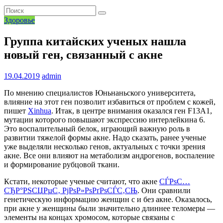
Здоровье
Группа китайских ученых нашла
новый ген, связанный с акне
19.04.2019
admin
По мнению специалистов Юньнаньского университета,
влияние на этот ген позволит избавиться от проблем с кожей,
пишет
Xinhua
. Итак, в центре внимания оказался ген F13A1,
мутации которого повышают экспрессию интерлейкина 6.
Это воспалительный белок, играющий важную роль в
развитии тяжелой формы акне. Надо сказать, ранее ученые
уже выделяли несколько генов, актуальных с точки зрения
акне. Все они влияют на метаболизм андрогенов, воспаление
и формирование рубцовой ткани.
Кстати, некоторые ученые считают, что акне
СЃРѕС…
СЂР°РЅСЏРµС‚ РјРѕР»РѕРґРѕСЃС‚СЊ
. Они сравнили
генетическую информацию женщин с и без акне. Оказалось,
при акне у женщины были значительно длиннее теломеры —
элементы на концах хромосом, которые связаны с