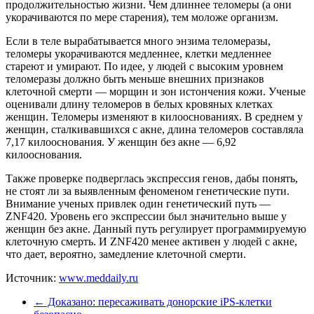
продолжительностью жизни. Чем длиннее теломеры (а они
укорачиваются по мере старения), тем моложе организм.
Если в теле вырабатывается много энзима теломеразы,
теломеры укорачиваются медленнее, клетки медленнее
стареют и умирают. По идее, у людей с высоким уровнем
теломеразы должно быть меньше внешних признаков
клеточной смерти — морщин и зон истончения кожи. Ученые
оценивали длину теломеров в белых кровяных клетках
женщин. Теломеры изменяют в килооснованиях. В среднем у
женщин, сталкивавшихся с акне, длина теломеров составляла
7,17 килооснования. У женщин без акне — 6,92
килооснования.
Также проверке подверглась экспрессия генов, дабы понять,
не стоят ли за выявленным феноменом генетические пути.
Внимание ученых привлек один генетический путь —
ZNF420. Уровень его экспрессии был значительно выше у
женщин без акне. Данный путь регулирует программируемую
клеточную смерть. И ZNF420 менее активен у людей с акне,
что дает, вероятно, замедление клеточной смерти.
Источник:
www.meddaily.ru
←
Доказано: пересаживать донорские iPS-клетки