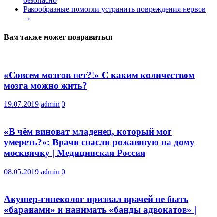
безопасно
Ракообразные помогли устранить повреждения нервов
→
Вам также может понравиться
«Совсем мозгов нет?!» С каким количеством
мозга можно жить?
19.07.2019
admin
0
«В чём виноват младенец, который мог
умереть?»: Врачи спасли рожавшую на дому
москвичку | Медицинская Россия
08.05.2019
admin
0
Акушер-гинеколог призвал врачей не быть
«баранами» и нанимать «банды адвокатов» |