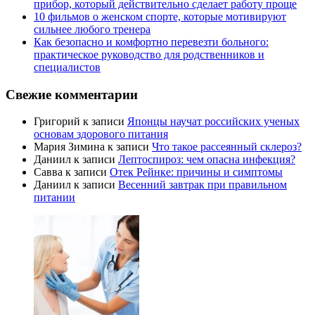
прибор, который действительно сделает работу проще
10 фильмов о женском спорте, которые мотивируют
сильнее любого тренера
Как безопасно и комфортно перевезти больного:
практическое руководство для родственников и
специалистов
Свежие комментарии
Григорий
к записи
Японцы научат российских ученых
основам здорового питания
Мария Зимина
к записи
Что такое рассеянный склероз?
Даниил
к записи
Лептоспироз: чем опасна инфекция?
Савва
к записи
Отек Рейнке: причины и симптомы
Даниил
к записи
Весенний завтрак при правильном
питании