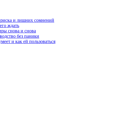
з риска и лишних сомнений
чего ждать
ры снова и снова
оводство без паники
меет и как ей пользоваться