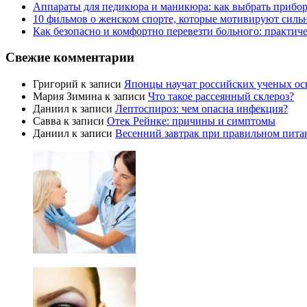
Аппараты для педикюра и маникюра: как выбрать прибор
10 фильмов о женском спорте, которые мотивируют силь
Как безопасно и комфортно перевезти больного: практич
Свежие комментарии
Григорий
к записи
Японцы научат российских ученых ос
Мария Зимина
к записи
Что такое рассеянный склероз?
Даниил
к записи
Лептоспироз: чем опасна инфекция?
Савва
к записи
Отек Рейнке: причины и симптомы
Даниил
к записи
Весенний завтрак при правильном пита