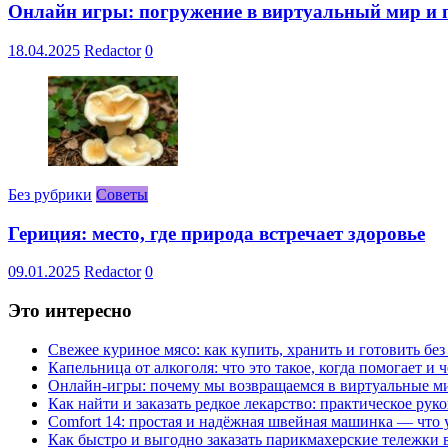
Онлайн игры: погружение в виртуальный мир и 
18.04.2025
Redactor
0
Без рубрики
Советы
Гериция: место, где природа встречает здоровье
09.01.2025
Redactor
0
Это интересно
Свежее куриное мясо: как купить, хранить и готовить бе
Капельница от алкоголя: что это такое, когда помогает и 
Онлайн-игры: почему мы возвращаемся в виртуальные ми
Как найти и заказать редкое лекарство: практическое рук
Comfort 14: простая и надёжная швейная машинка — что у
Как быстро и выгодно заказать парикмахерские тележки 