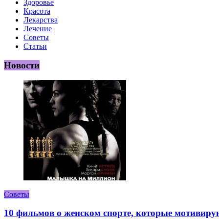
Здоровье
Красота
Лекарства
Лечение
Советы
Статьи
Новости
Советы
10 фильмов о женском спорте, которые мотивиру