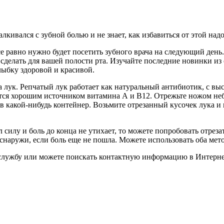
лкивался с зубной болью и не знает, как избавиться от этой надо
се равно нужно будет посетить зубного врача на следующий день
сделать для вашей полости рта. Изучайте последние новинки из
лыбку здоровой и красивой.
а лук. Репчатый лук работает как натуральный антибиотик, с в
тся хорошим источником витамина А и B12. Отрежьте ножом небо
 какой-нибудь контейнер. Возьмите отрезанный кусочек лука и 
л силу и боль до конца не утихает, то можете попробовать отрез
наружи, если боль еще не пошла. Можете использовать оба мето
 службу или можете поискать контактную информацию в Интерне