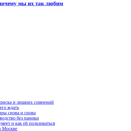
почему мы их так любим
з риска и лишних сомнений
чего ждать
ры снова и снова
оводство без паники
меет и как ей пользоваться
в Москве