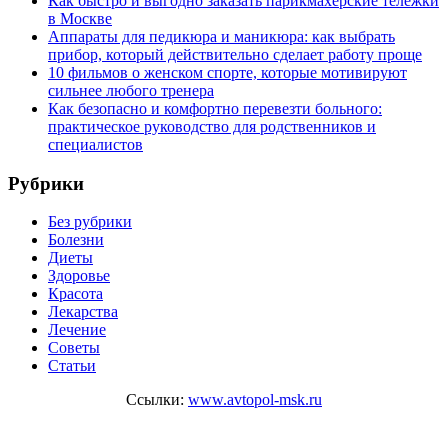
Как быстро и выгодно заказать парикмахерские тележки
в Москве
Аппараты для педикюра и маникюра: как выбрать
прибор, который действительно сделает работу проще
10 фильмов о женском спорте, которые мотивируют
сильнее любого тренера
Как безопасно и комфортно перевезти больного:
практическое руководство для родственников и
специалистов
Рубрики
Без рубрики
Болезни
Диеты
Здоровье
Красота
Лекарства
Лечение
Советы
Статьи
Ссылки:
www.avtopol-msk.ru