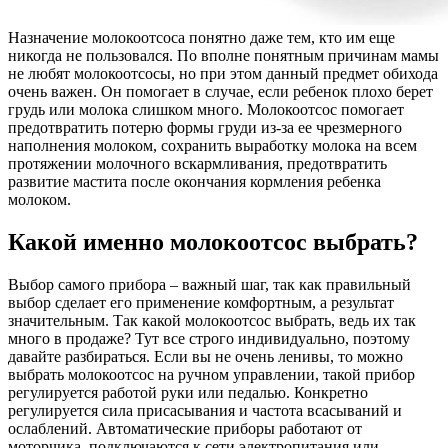
Назначение молокоотсоса понятно даже тем, кто им еще
никогда не пользовался. По вполне понятным причинам мамы
не любят молокоотсосы, но при этом данный предмет обихода
очень важен. Он помогает в случае, если ребенок плохо берет
грудь или молока слишком много. Молокоотсос помогает
предотвратить потерю формы груди из-за ее чрезмерного
наполнения молоком, сохранить выработку молока на всем
протяжении молочного вскармливания, предотвратить
развитие мастита после окончания кормления ребенка
молоком.
Какой именно молокоотсос выбрать?
Выбор самого прибора – важный шаг, так как правильный
выбор сделает его применение комфортным, а результат
значительным. Так какой молокоотсос выбрать, ведь их так
много в продаже? Тут все строго индивидуально, поэтому
давайте разбираться. Если вы не очень ленивы, то можно
выбрать молокоотсос на ручном управлении, такой прибор
регулируется работой руки или педалью. Конкретно
регулируется сила присасывания и частота всасываний и
ослаблений. Автоматические приборы работают от
моторчика, подключаются к сети электропитания или