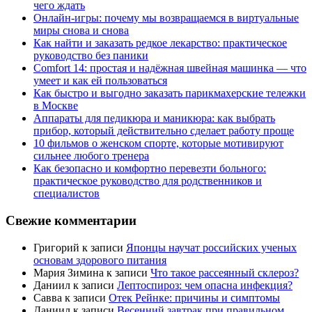
чего ждать
Онлайн-игры: почему мы возвращаемся в виртуальные
миры снова и снова
Как найти и заказать редкое лекарство: практическое
руководство без паники
Comfort 14: простая и надёжная швейная машинка — что
умеет и как ей пользоваться
Как быстро и выгодно заказать парикмахерские тележки
в Москве
Аппараты для педикюра и маникюра: как выбрать
прибор, который действительно сделает работу проще
10 фильмов о женском спорте, которые мотивируют
сильнее любого тренера
Как безопасно и комфортно перевезти больного:
практическое руководство для родственников и
специалистов
Свежие комментарии
Григорий
к записи
Японцы научат российских ученых
основам здорового питания
Мария Зимина
к записи
Что такое рассеянный склероз?
Даниил
к записи
Лептоспироз: чем опасна инфекция?
Савва
к записи
Отек Рейнке: причины и симптомы
Даниил
к записи
Весенний завтрак при правильном