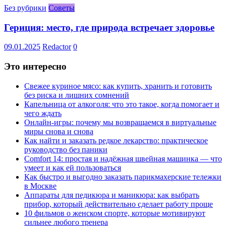
Без рубрики
Советы
Гериция: место, где природа встречает здоровье
09.01.2025
Redactor
0
Это интересно
Свежее куриное мясо: как купить, хранить и готовить
без риска и лишних сомнений
Капельница от алкоголя: что это такое, когда помогает и
чего ждать
Онлайн-игры: почему мы возвращаемся в виртуальные
миры снова и снова
Как найти и заказать редкое лекарство: практическое
руководство без паники
Comfort 14: простая и надёжная швейная машинка — что
умеет и как ей пользоваться
Как быстро и выгодно заказать парикмахерские тележки
в Москве
Аппараты для педикюра и маникюра: как выбрать
прибор, который действительно сделает работу проще
10 фильмов о женском спорте, которые мотивируют
сильнее любого тренера