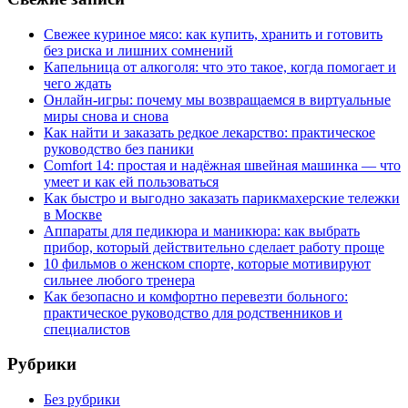
Свежее куриное мясо: как купить, хранить и готовить
без риска и лишних сомнений
Капельница от алкоголя: что это такое, когда помогает и
чего ждать
Онлайн-игры: почему мы возвращаемся в виртуальные
миры снова и снова
Как найти и заказать редкое лекарство: практическое
руководство без паники
Comfort 14: простая и надёжная швейная машинка — что
умеет и как ей пользоваться
Как быстро и выгодно заказать парикмахерские тележки
в Москве
Аппараты для педикюра и маникюра: как выбрать
прибор, который действительно сделает работу проще
10 фильмов о женском спорте, которые мотивируют
сильнее любого тренера
Как безопасно и комфортно перевезти больного:
практическое руководство для родственников и
специалистов
Рубрики
Без рубрики