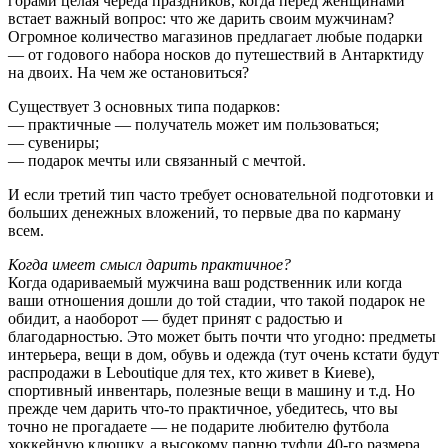
горами целая череда праздников, когда перед женщинами
встает важный вопрос: что же дарить своим мужчинам?
Огромное количество магазинов предлагает любые подарки
— от годового набора носков до путешествий в Антарктиду
на двоих. На чем же остановиться?
Существует 3 основных типа подарков:
— практичные — получатель может им пользоваться;
— сувениры;
— подарок мечты или связанный с мечтой.
И если третий тип часто требует основательной подготовки и
больших денежных вложений, то первые два по карману
всем.
Когда имеет смысл дарить практичное?
Когда одариваемый мужчина ваш родственник или когда
ваши отношения дошли до той стадии, что такой подарок не
обидит, а наоборот — будет принят с радостью и
благодарностью. Это может быть почти что угодно: предметы
интерьера, вещи в дом, обувь и одежда (тут очень кстати будут
распродажи в Leboutique для тех, кто живет в Киеве),
спортивный инвентарь, полезные вещи в машину и т.д. Но
прежде чем дарить что-то практичное, убедитесь, что вы
точно не прогадаете — не подарите любителю футбола
хоккейную клюшку, а высокому парню туфли 40-го размера.