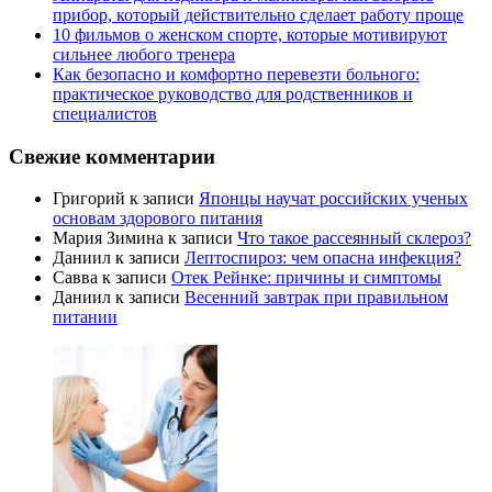
прибор, который действительно сделает работу проще
10 фильмов о женском спорте, которые мотивируют
сильнее любого тренера
Как безопасно и комфортно перевезти больного:
практическое руководство для родственников и
специалистов
Свежие комментарии
Григорий
к записи
Японцы научат российских ученых
основам здорового питания
Мария Зимина
к записи
Что такое рассеянный склероз?
Даниил
к записи
Лептоспироз: чем опасна инфекция?
Савва
к записи
Отек Рейнке: причины и симптомы
Даниил
к записи
Весенний завтрак при правильном
питании