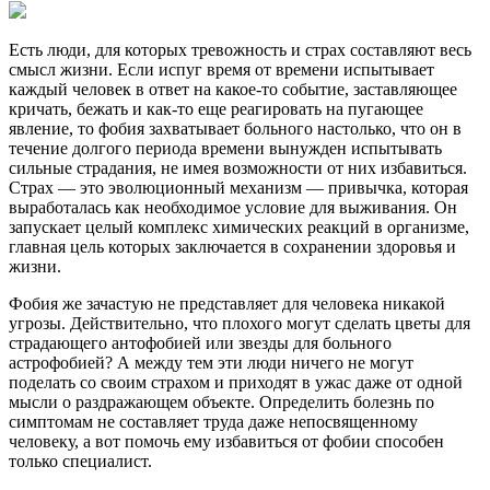
Есть люди, для которых тревожность и страх составляют весь
смысл жизни. Если испуг время от времени испытывает
каждый человек в ответ на какое-то событие, заставляющее
кричать, бежать и как-то еще реагировать на пугающее
явление, то фобия захватывает больного настолько, что он в
течение долгого периода времени вынужден испытывать
сильные страдания, не имея возможности от них избавиться.
Страх — это эволюционный механизм — привычка, которая
выработалась как необходимое условие для выживания. Он
запускает целый комплекс химических реакций в организме,
главная цель которых заключается в сохранении здоровья и
жизни.
Фобия же зачастую не представляет для человека никакой
угрозы. Действительно, что плохого могут сделать цветы для
страдающего антофобией или звезды для больного
астрофобией? А между тем эти люди ничего не могут
поделать со своим страхом и приходят в ужас даже от одной
мысли о раздражающем объекте. Определить болезнь по
симптомам не составляет труда даже непосвященному
человеку, а вот помочь ему избавиться от фобии способен
только специалист.