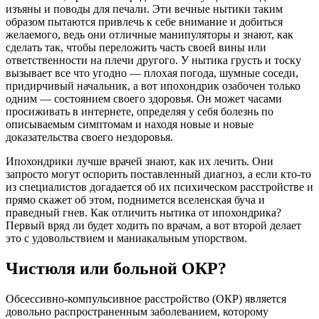
изъяны и поводы для печали. Эти вечные нытики таким
образом пытаются привлечь к себе внимание и добиться
желаемого, ведь они отличные манипуляторы и знают, как
сделать так, чтобы переложить часть своей вины или
ответственности на плечи другого. У нытика грусть и тоску
вызывает все что угодно — плохая погода, шумные соседи,
придирчивый начальник, а вот ипохондрик озабочен только
одним — состоянием своего здоровья. Он может часами
просиживать в интернете, определяя у себя болезнь по
описываемым симптомам и находя новые и новые
доказательства своего нездоровья.
Ипохондрики лучше врачей знают, как их лечить. Они
запросто могут оспорить поставленный диагноз, а если кто-то
из специалистов догадается об их психическом расстройстве и
прямо скажет об этом, поднимется вселенская буча и
праведный гнев. Как отличить нытика от ипохондрика?
Первый вряд ли будет ходить по врачам, а вот второй делает
это с удовольствием и маниакальным упорством.
Чистюля или больной ОКР?
Обсессивно-компульсивное расстройство (ОКР) является
довольно распространенным заболеванием, которому