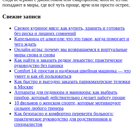
попадают в миры, где всё чуть проще, ярче или просто острее,
Свежие записи
Свежее куриное мясо: как купить, хранить и готовить
без риска и лишних сомнений
Капельница от алкоголя: что это такое, когда помогает и
чего ждать
Онлайн-игры: почему мы возвращаемся в виртуальные
миры снова и снова
Как найти и заказать редкое лекарство: практическое
руководство без паники
Comfort 14: простая и надёжная швейная машинка — что
умеет и как ей пользоваться
Как быстро и выгодно заказать парикмахерские тележки
в Москве
Аппараты для педикюра и маникюра: как выбрать
прибор, который действительно сделает работу проще
10 фильмов о женском спорте, которые мотивируют
сильнее любого тренера
Как безопасно и комфортно перевезти больного:
практическое руководство для родственников и
специалистов