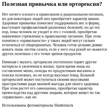
Полезная привычка или орторексия?
Нет ничего плохого в правильном и рациональном питании,
но для некоторых людей оно приобретает характер мании.
Здоровые привычки помогают поддерживать вес и форму,
выступают профилактикой различных болезней, но до тех
пор, пока человек не уходит в это с головой, приобретая
навязчивое стремление к правильному питанию. При этом
понятия о «правильности» у таких людей могут сильно
отличаться от общепринятых. Человек готов целыми днями
жевать лишь листик салата, если у него под рукой не окажется
других полезных с его точки зрения продуктов.
Начиная с малого, орторексик постепенно теряет другие
интересы и увлечения в жизни, тратя время лишь на
составление меню, походы по продуктовым магазина и
поиски полезных, но не всегда вкусных блюд. Больной
орторексией может поступиться своими вкусовыми
пристрастиями ради мнимой выгоды для своего здоровья.
При этом растет его самооценка, приобретая характер
превосходства над другими людьми, которые живут не так
«правильно», как он.
Использованы фотоматериалы Shutterstock