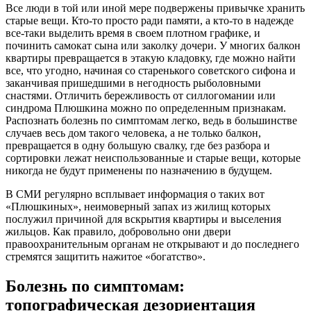
Все люди в той или иной мере подвержены привычке хранить
старые вещи. Кто-то просто ради памяти, а кто-то в надежде
все-таки выделить время в своем плотном графике, и
починить самокат сына или заколку дочери. У многих балкон
квартиры превращается в этакую кладовку, где можно найти
все, что угодно, начиная со старенького советского сифона и
заканчивая пришедшими в негодность рыболовными
снастями. Отличить бережливость от силлогомании или
синдрома Плюшкина можно по определенным признакам.
Распознать болезнь по симптомам легко, ведь в большинстве
случаев весь дом такого человека, а не только балкон,
превращается в одну большую свалку, где без разбора и
сортировки лежат неиспользованные и старые вещи, которые
никогда не будут применены по назначению в будущем.
В СМИ регулярно всплывает информация о таких вот
«Плюшкиных», неимоверный запах из жилищ которых
послужил причиной для вскрытия квартиры и выселения
жильцов. Как правило, добровольно они двери
правоохранительным органам не открывают и до последнего
стремятся защитить нажитое «богатство».
Болезнь по симптомам:
топографическая дезориентация