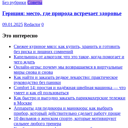
Без рубрики
Советы
Гериция: место, где природа встречает здоровье
09.01.2025
Redactor
0
Это интересно
Свежее куриное мясо: как купить, хранить и готовить
без риска и лишних сомнений
Капельница от алкоголя: что это такое, когда помогает и
чего ждать
Онлайн-игры: почему мы возвращаемся в виртуальные
миры снова и снова
Как найти и заказать редкое лекарство: практическое
руководство без паники
Comfort 14: простая и надёжная швейная машинка — что
умеет и как ей пользоваться
Как быстро и выгодно заказать парикмахерские тележки
в Москве
Аппараты для педикюра и маникюра: как выбрать
прибор, который действительно сделает работу проще
10 фильмов о женском спорте, которые мотивируют
сильнее любого тренера