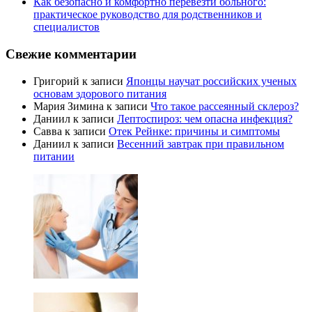
Как безопасно и комфортно перевезти больного:
практическое руководство для родственников и
специалистов
Свежие комментарии
Григорий
к записи
Японцы научат российских ученых
основам здорового питания
Мария Зимина
к записи
Что такое рассеянный склероз?
Даниил
к записи
Лептоспироз: чем опасна инфекция?
Савва
к записи
Отек Рейнке: причины и симптомы
Даниил
к записи
Весенний завтрак при правильном
питании