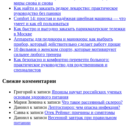
миры снова и снова
Как найти и заказать редкое лекарство: практическое
руководство без паники
Comfort 14: простая и надёжная швейная машинка — что
умеет и как ей пользоваться
Как быстро и выгодно заказать парикмахерские тележки
в Москве
Аппараты для педикюра и маникюра: как выбрать
прибор, который действительно сделает работу проще
10 фильмов о женском спорте, которые мотивируют
сильнее любого тренера
Как безопасно и комфортно перевезти больного:
практическое руководство для родственников и
специалистов
Свежие комментарии
Григорий
к записи
Японцы научат российских ученых
основам здорового питания
Мария Зимина
к записи
Что такое рассеянный склероз?
Даниил
к записи
Лептоспироз: чем опасна инфекция?
Савва
к записи
Отек Рейнке: причины и симптомы
Даниил
к записи
Весенний завтрак при правильном
питании