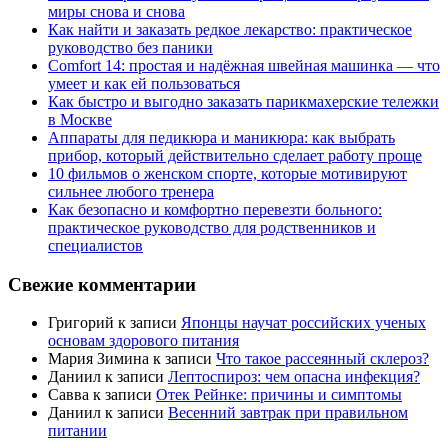
миры снова и снова
Как найти и заказать редкое лекарство: практическое
руководство без паники
Comfort 14: простая и надёжная швейная машинка — что
умеет и как ей пользоваться
Как быстро и выгодно заказать парикмахерские тележки
в Москве
Аппараты для педикюра и маникюра: как выбрать
прибор, который действительно сделает работу проще
10 фильмов о женском спорте, которые мотивируют
сильнее любого тренера
Как безопасно и комфортно перевезти больного:
практическое руководство для родственников и
специалистов
Свежие комментарии
Григорий
к записи
Японцы научат российских ученых
основам здорового питания
Мария Зимина
к записи
Что такое рассеянный склероз?
Даниил
к записи
Лептоспироз: чем опасна инфекция?
Савва
к записи
Отек Рейнке: причины и симптомы
Даниил
к записи
Весенний завтрак при правильном
питании