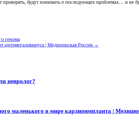
будут проверять, будут понимать о последующих проблемах… и не 
го генома
от цитомегаловируса | Медицинская Россия
→
или невролог?
ого маленького в мире кардиоимпланта | Медицин