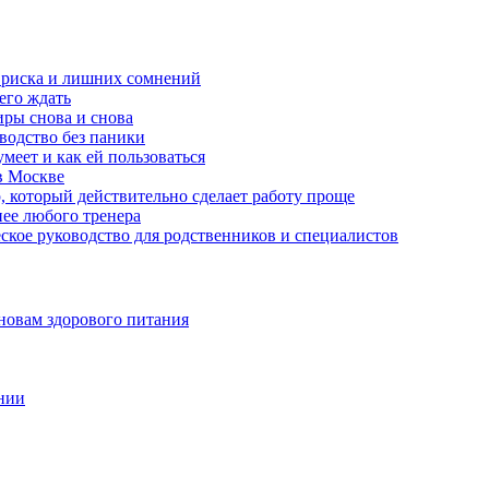
з риска и лишних сомнений
чего ждать
ры снова и снова
оводство без паники
меет и как ей пользоваться
в Москве
, который действительно сделает работу проще
нее любого тренера
еское руководство для родственников и специалистов
новам здорового питания
нии