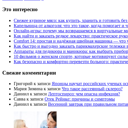
Это интересно
Свежее куриное мясо: как купить, хранить и готовить бе
Капельница от алкоголя: что это такое, когда помогает и 
Онлайн-игры: почему мы возвращаемся в виртуальные ми
Как найти и заказать редкое лекарство: практическое рук
Comfort 14: простая и надёжная швейная машинка — что у
Как быстро и выгодно заказать парикмахерские тележки 
Аппараты для педикюра и маникюра: как выбрать прибор
10 фильмов о женском спорте, которые мотивируют силь
Как безопасно и комфортно перевезти больного: практич
Свежие комментарии
Григорий
к записи
Японцы научат российских ученых ос
Мария Зимина
к записи
Что такое рассеянный склероз?
Даниил
к записи
Лептоспироз: чем опасна инфекция?
Савва
к записи
Отек Рейнке: причины и симптомы
Даниил
к записи
Весенний завтрак при правильном пита