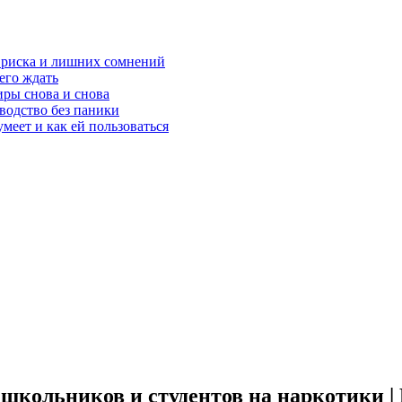
з риска и лишних сомнений
чего ждать
ры снова и снова
оводство без паники
меет и как ей пользоваться
школьников и студентов на наркотики |