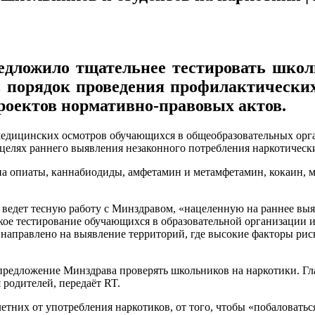
дложило тщательнее тестировать школь
в порядок проведения профилактически
оектов нормативно-правовых актов.
едицинских осмотров обучающихся в общеобразовательных орга
целях раннего выявления незаконного потребления наркотически
на опиаты, каннабиодиды, амфетамин и метамфетамин, кокаин, м
ведет тесную работу с Минздравом, «нацеленную на раннее выя
ое тестирование обучающихся в образовательной организации 
аправлено на выявление территорий, где высокие факторы риск
 предложение Минздрава проверять школьников на наркотики. Г
 родителей, передаёт RT.
них от употребления наркотиков, от того, чтобы «побаловаться»