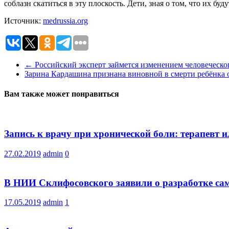
соблазн скатиться в эту плоскость. Дети, зная о том, что их 
Источник:
medrussia.org
←
Российский эксперт займется изменением человеческо
Зарина Кардашина признана виновной в смерти ребёнка 
Вам также может понравиться
Запись к врачу при хронической боли: терапевт 
27.02.2019
admin
0
В НИИ Склифосовского заявили о разработке сам
17.05.2019
admin
1