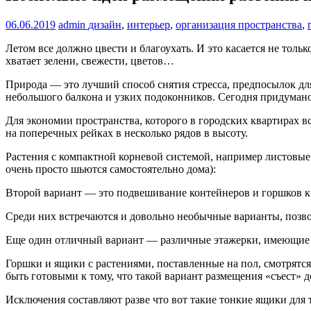
06.06.2019
admin
дизайн
,
интерьер
,
организация пространства
,
Летом все должно цвести и благоухать. И это касается не тол
хватает зелени, свежести, цветов…
Природа — это лучший способ снятия стресса, предпосылок для
небольшого балкона и узких подоконников. Сегодня придумано
Для экономии пространства, которого в городских квартирах в
на поперечных рейках в несколько рядов в высоту.
Растения с компактной корневой системой, например листовые
очень просто шьются самостоятельно дома):
Второй вариант — это подвешивание контейнеров и горшков к 
Среди них встречаются и довольно необычные варианты, позвол
Еще один отличный вариант — различные этажерки, имеющие 
Горшки и ящики с растениями, поставленные на пол, смотрятся
быть готовыми к тому, что такой вариант размещения «съест» 
Исключения составляют разве что вот такие тонкие ящики для т