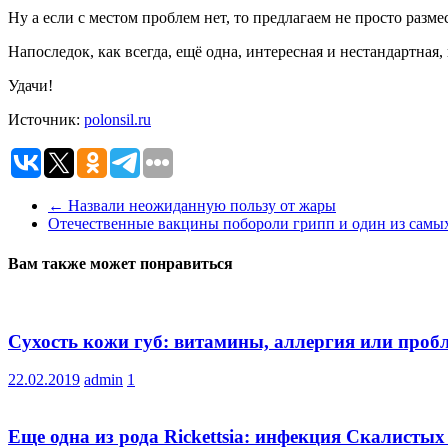
Ну а если с местом проблем нет, то предлагаем не просто разме
Напоследок, как всегда, ещё одна, интересная и нестандартная, 
Удачи!
Источник:
polonsil.ru
←
Назвали неожиданную пользу от жары
Отечественные вакцины побороли грипп и один из сам
Вам также может понравиться
Сухость кожи губ: витамины, аллергия или проб
22.02.2019
admin
1
Еще одна из рода Rickettsia: инфекция Скалистых