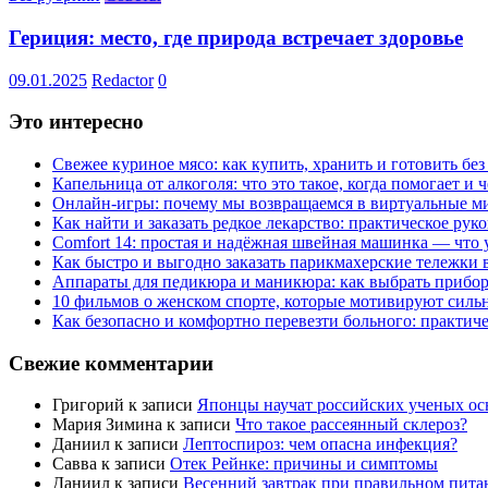
Гериция: место, где природа встречает здоровье
09.01.2025
Redactor
0
Это интересно
Свежее куриное мясо: как купить, хранить и готовить бе
Капельница от алкоголя: что это такое, когда помогает и 
Онлайн-игры: почему мы возвращаемся в виртуальные ми
Как найти и заказать редкое лекарство: практическое рук
Comfort 14: простая и надёжная швейная машинка — что у
Как быстро и выгодно заказать парикмахерские тележки 
Аппараты для педикюра и маникюра: как выбрать прибор
10 фильмов о женском спорте, которые мотивируют силь
Как безопасно и комфортно перевезти больного: практич
Свежие комментарии
Григорий
к записи
Японцы научат российских ученых ос
Мария Зимина
к записи
Что такое рассеянный склероз?
Даниил
к записи
Лептоспироз: чем опасна инфекция?
Савва
к записи
Отек Рейнке: причины и симптомы
Даниил
к записи
Весенний завтрак при правильном пита