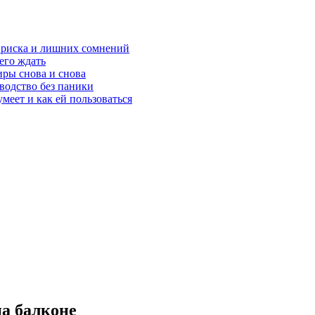
з риска и лишних сомнений
чего ждать
ры снова и снова
оводство без паники
меет и как ей пользоваться
а балконе