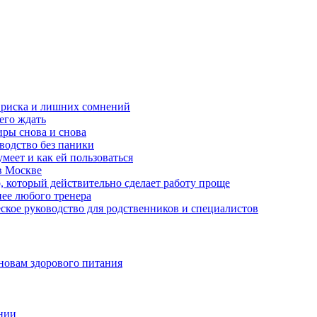
з риска и лишних сомнений
чего ждать
ры снова и снова
оводство без паники
меет и как ей пользоваться
в Москве
, который действительно сделает работу проще
нее любого тренера
еское руководство для родственников и специалистов
новам здорового питания
нии