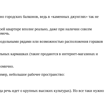
нно городских балконов, ведь в «каменных джунглях» так не
оей квартире вполне реально, даже при наличии совсем
омочь.
с продольными рядами или возможностью расположения горшков
льных кармашках (такие продаются в интернет-магазинах и
номично.
имер, небольшое рабочее пространство:
да речь идет о крупных высоких культурах). Но все таки нужно