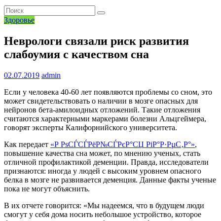
Здоровье
Неврологи связали риск развития
слабоумия с качеством сна
02.07.2019
admin
Если у человека 40-60 лет появляются проблемы со сном, это
может свидетельствовать о наличии в мозге опасных для
нейронов бета-амилоидных отложений. Такие отложения
считаются характерными маркерами болезни Альцгеймера,
говорят эксперты Калифорнийского университета.
Как передает
«Р РѕСЃСЃРёР№СЃРєР°СЏ РіР°Р·РµС‚Р°»
,
повышение качества сна может, по мнению ученых, стать
отличной профилактикой деменции. Правда, исследователи
признаются: иногда у людей с высоким уровнем опасного
белка в мозге не развивается деменция. Данные факты ученые
пока не могут объяснить.
В их отчете говорится: «Мы надеемся, что в будущем люди
смогут у себя дома носить небольшое устройство, которое