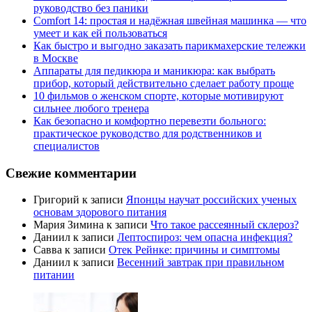
руководство без паники
Comfort 14: простая и надёжная швейная машинка — что
умеет и как ей пользоваться
Как быстро и выгодно заказать парикмахерские тележки
в Москве
Аппараты для педикюра и маникюра: как выбрать
прибор, который действительно сделает работу проще
10 фильмов о женском спорте, которые мотивируют
сильнее любого тренера
Как безопасно и комфортно перевезти больного:
практическое руководство для родственников и
специалистов
Свежие комментарии
Григорий
к записи
Японцы научат российских ученых
основам здорового питания
Мария Зимина
к записи
Что такое рассеянный склероз?
Даниил
к записи
Лептоспироз: чем опасна инфекция?
Савва
к записи
Отек Рейнке: причины и симптомы
Даниил
к записи
Весенний завтрак при правильном
питании