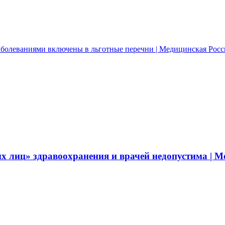
заболеваниями включены в льготные перечни | Медицинская Рос
х лиц» здравоохранения и врачей недопустима | М