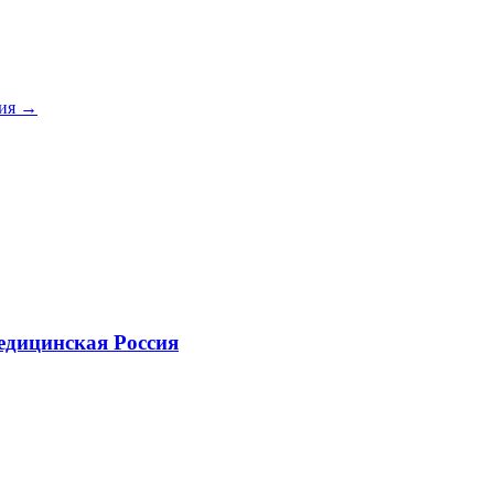
сия
→
едицинская Россия