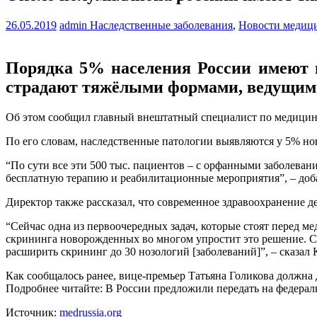
26.05.2019
admin
Наследственные заболевания
,
Новости медиц
Порядка 5% населения России имеют н
страдают тяжёлыми формами, ведущими
Об этом сообщил главный внештатный специалист по медицинс
По его словам, наследственные патологии выявляются у 5% нов
“По сути все эти 500 тыс. пациентов – с орфанными заболеван
бесплатную терапию и реабилитационные мероприятия”, – доб
Директор также рассказал, что современное здравоохранение д
“Сейчас одна из первоочередных задач, которые стоят перед м
скрининга новорожденных во многом упростит это решение. Со
расширить скрининг до 30 нозологий [заболеваний]”, – сказал 
Как сообщалось ранее, вице-премьер Татьяна Голикова должна 
Подробнее читайте: В России предложили передать на федерал
Источник:
medrussia.org