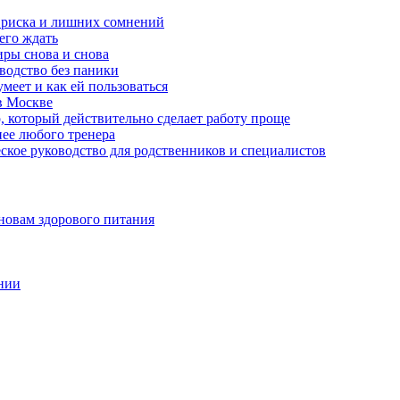
з риска и лишних сомнений
чего ждать
ры снова и снова
оводство без паники
меет и как ей пользоваться
в Москве
, который действительно сделает работу проще
нее любого тренера
еское руководство для родственников и специалистов
новам здорового питания
нии