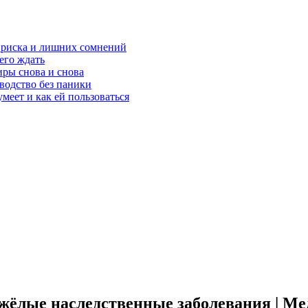
з риска и лишних сомнений
чего ждать
ры снова и снова
оводство без паники
меет и как ей пользоваться
жёлые наследственные заболевания | Ме