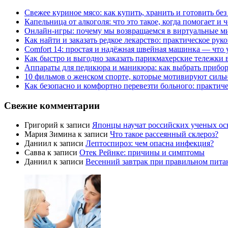
Свежее куриное мясо: как купить, хранить и готовить бе
Капельница от алкоголя: что это такое, когда помогает и 
Онлайн-игры: почему мы возвращаемся в виртуальные ми
Как найти и заказать редкое лекарство: практическое рук
Comfort 14: простая и надёжная швейная машинка — что у
Как быстро и выгодно заказать парикмахерские тележки 
Аппараты для педикюра и маникюра: как выбрать прибор
10 фильмов о женском спорте, которые мотивируют силь
Как безопасно и комфортно перевезти больного: практич
Свежие комментарии
Григорий
к записи
Японцы научат российских ученых ос
Мария Зимина
к записи
Что такое рассеянный склероз?
Даниил
к записи
Лептоспироз: чем опасна инфекция?
Савва
к записи
Отек Рейнке: причины и симптомы
Даниил
к записи
Весенний завтрак при правильном пита