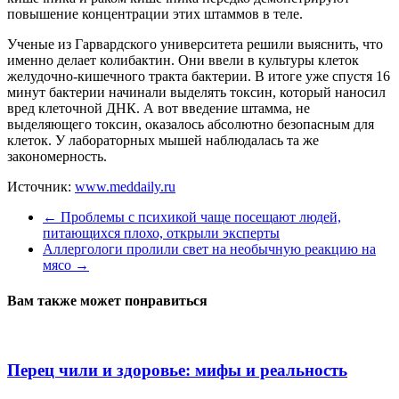
повышение концентрации этих штаммов в теле.
Ученые из Гарвардского университета решили выяснить, что
именно делает колибактин. Они ввели в культуры клеток
желудочно-кишечного тракта бактерии. В итоге уже спустя 16
минут бактерии начинали выделять токсин, который наносил
вред клеточной ДНК. А вот введение штамма, не
выделяющего токсин, оказалось абсолютно безопасным для
клеток. У лабораторных мышей наблюдалась та же
закономерность.
Источник:
www.meddaily.ru
←
Проблемы с психикой чаще посещают людей,
питающихся плохо, открыли эксперты
Аллергологи пролили свет на необычную реакцию на
мясо
→
Вам также может понравиться
Перец чили и здоровье: мифы и реальность