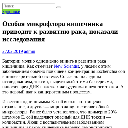
Здоровье
Особая микрофлора кишечника
приводит к развитию рака, показали
исследования
27.02.2019
admin
Бактерии можно однозначно винить в развитии рака
кишечника. Как отмечает
New Scientist
, у людей с этим
заболеванием обычно повышена концентрация Escherichia coli
в пищеварительной системе. Согласно последним
исследованиям, токсин, выделяемый этими бактериями,
наносит вред ДНК в клетках желудочно-кишечного тракта. А
это первый шаг к канцерогенным процессам.
Известно: одни штаммы E. coli вызывают пищевое
отравление, а другие — мирно живут в составе общей
микрофлоры. Ранее было установлено, что примерно 20%
штаммов E. coli выделяют опасный для ДНК токсин —
колибактин. Люди с воспалительным заболеванием
кишечника и раком кишечника нередко демонстрируют