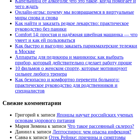
Капельница от алкоголя: что это такое, когда помогает и
чего ждать
Онлайн-игры: почему мы возвращаемся в виртуальные
миры снова и снова
Как найти и заказать редкое лекарство: практическое
руководство без паники
Comfort 14: простая и надёжная швейная машинка — что
умеет и как ей пользоваться
Как быстро и выгодно заказать парикмахерские тележки
в Москве
Аппараты для педикюра и маникюра: как выбрать
прибор, который действительно сделает работу проще
10 фильмов о женском спорте, которые мотивируют
сильнее любого тренера
Как безопасно и комфортно перевезти больного:
практическое руководство для родственников и
специалистов
Свежие комментарии
Григорий
к записи
Японцы научат российских ученых
основам здорового питания
Мария Зимина
к записи
Что такое рассеянный склероз?
Даниил
к записи
Лептоспироз: чем опасна инфекция?
Савва
к записи
Отек Рейнке: причины и симптомы