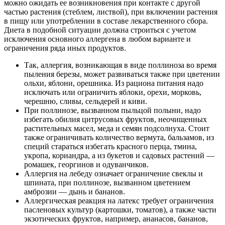
можно ожидать ее возникновения при контакте с другой
частью растения (стеблем, листвой), при включении растения
в пищу или употреблении в составе лекарственного сбора.
Диета в подобной ситуации должна строиться с учетом
исключения основного аллергена в любом варианте и
ограничения ряда иных продуктов.
Так, аллергия, возникающая в виде поллиноза во время
пыления березы, может развиваться также при цветении
ольхи, яблони, орешника. Из рациона питания надо
исключать или ограничить яблоки, орехи, морковь,
черешню, сливы, сельдерей и киви.
При поллинозе, вызванном пыльцой полыни, надо
избегать обилия цитрусовых фруктов, неочищенных
растительных масел, меда и семян подсолнуха. Стоит
также ограничивать количество вермута, бальзамов, из
специй стараться избегать красного перца, тмина,
укропа, кориандра, а из букетов и садовых растений —
ромашек, георгинов и одуванчиков.
Аллергия на лебеду означает ограничение свеклы и
шпината, при поллинозе, вызванном цветением
амброзии — дынь и бананов.
Аллергическая реакция на латекс требует ограничения
пасленовых культур (картошки, томатов), а также части
экзотических фруктов, например, ананасов, бананов,