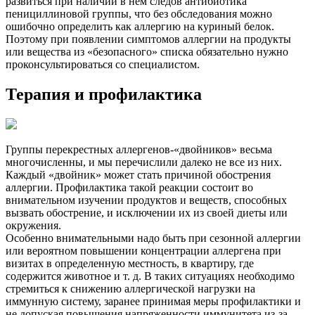
развиться при наличии в нем следов антибиотика
пенициллиновой группы, что без обследования можно
ошибочно определить как аллергию на куриный белок.
Поэтому при появлении симптомов аллергии на продукты
или вещества из «безопасного» списка обязательно нужно
проконсультироваться со специалистом.
Терапия и профилактика
Группы перекрестных аллергенов-«двойников» весьма
многочисленны, и мы перечислили далеко не все из них.
Каждый «двойник» может стать причиной обострения
аллергии. Профилактика такой реакции состоит во
внимательном изучении продуктов и веществ, способных
вызвать обострение, и исключении их из своей диеты или
окружения.
Особенно внимательными надо быть при сезонной аллергии
или вероятном повышении концентрации аллергена при
визитах в определенную местность, в квартиру, где
содержится животное и т. д. В таких ситуациях необходимо
стремиться к снижению аллергической нагрузки на
иммунную систему, заранее принимая меры профилактики и
не допуская повышения напряженности иммунитета из-за