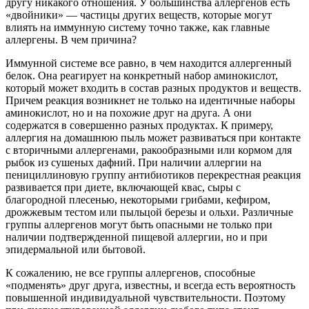
другу никакого отношения. У большинства аллергенов есть
«двойники» — частицы других веществ, которые могут
влиять на иммунную систему точно также, как главные
аллергены. В чем причина?
Иммунной системе все равно, в чем находится аллергенный
белок. Она реагирует на конкретный набор аминокислот,
который может входить в состав разных продуктов и веществ.
Причем реакция возникнет не только на идентичные наборы
аминокислот, но и на похожие друг на друга. А они
содержатся в совершенно разных продуктах. К примеру,
аллергия на домашнюю пыль может развиваться при контакте
с вторичными аллергенами, ракообразными или кормом для
рыбок из сушеных дафний. При наличии аллергии на
пенициллиновую группу антибиотиков перекрестная реакция
развивается при диете, включающей квас, сыры с
благородной плесенью, некоторыми грибами, кефиром,
дрожжевым тестом или пыльцой березы и ольхи. Различные
группы аллергенов могут быть опасными не только при
наличии подтвержденной пищевой аллергии, но и при
эпидермальной или бытовой.
К сожалению, не все группы аллергенов, способные
«подменять» друг друга, известны, и всегда есть вероятность
повышенной индивидуальной чувствительности. Поэтому