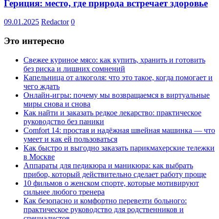
Гериция: место, где природа встречает здоровье
09.01.2025
Redactor
0
Это интересно
Свежее куриное мясо: как купить, хранить и готовить
без риска и лишних сомнений
Капельница от алкоголя: что это такое, когда помогает и
чего ждать
Онлайн-игры: почему мы возвращаемся в виртуальные
миры снова и снова
Как найти и заказать редкое лекарство: практическое
руководство без паники
Comfort 14: простая и надёжная швейная машинка — что
умеет и как ей пользоваться
Как быстро и выгодно заказать парикмахерские тележки
в Москве
Аппараты для педикюра и маникюра: как выбрать
прибор, который действительно сделает работу проще
10 фильмов о женском спорте, которые мотивируют
сильнее любого тренера
Как безопасно и комфортно перевезти больного:
практическое руководство для родственников и
специалистов