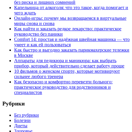
без риска и лишних сомнений
Капельница от алкоголя: что это такое, когда помогает и
чего ждать
Онлайн-игры: почему мы возвращаемся в виртуальные
миры снова и снова
Как найти и заказать редкое лекарство: практическое
руководство без паники
Comfort 14: простая и надёжная швейная машинка — что
умеет и как ей пользоваться
Как быстро и выгодно заказать парикмахерские тележки
в Москве
Аппараты для педикюра и маникюра: как выбрать
прибор, который действительно сделает работу проще
10 фильмов о женском спорте, которые мотивируют
сильнее любого тренера
Как безопасно и комфортно перевезти больного:
практическое руководство для родственников и
специалистов
Рубрики
Без рубрики
Болезни
Диеты
Здоровье