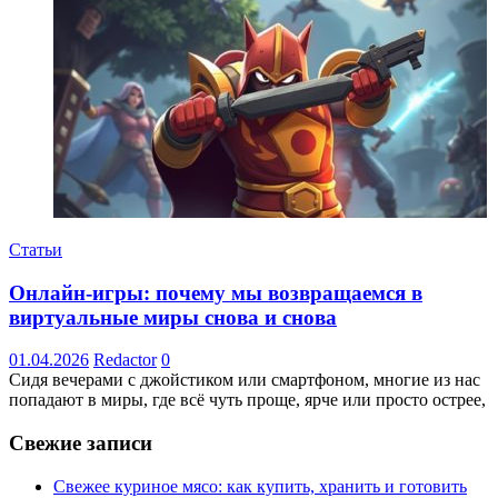
Статьи
Онлайн-игры: почему мы возвращаемся в
виртуальные миры снова и снова
01.04.2026
Redactor
0
Сидя вечерами с джойстиком или смартфоном, многие из нас
попадают в миры, где всё чуть проще, ярче или просто острее,
Свежие записи
Свежее куриное мясо: как купить, хранить и готовить