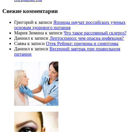
Свежие комментарии
Григорий
к записи
Японцы научат российских ученых
основам здорового питания
Мария Зимина
к записи
Что такое рассеянный склероз?
Даниил
к записи
Лептоспироз: чем опасна инфекция?
Савва
к записи
Отек Рейнке: причины и симптомы
Даниил
к записи
Весенний завтрак при правильном
питании