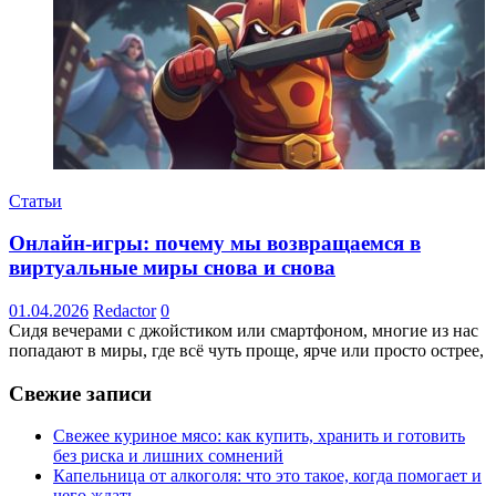
Статьи
Онлайн-игры: почему мы возвращаемся в
виртуальные миры снова и снова
01.04.2026
Redactor
0
Сидя вечерами с джойстиком или смартфоном, многие из нас
попадают в миры, где всё чуть проще, ярче или просто острее,
Свежие записи
Свежее куриное мясо: как купить, хранить и готовить
без риска и лишних сомнений
Капельница от алкоголя: что это такое, когда помогает и
чего ждать