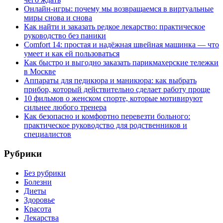
Онлайн-игры: почему мы возвращаемся в виртуальные
миры снова и снова
Как найти и заказать редкое лекарство: практическое
руководство без паники
Comfort 14: простая и надёжная швейная машинка — что
умеет и как ей пользоваться
Как быстро и выгодно заказать парикмахерские тележки
в Москве
Аппараты для педикюра и маникюра: как выбрать
прибор, который действительно сделает работу проще
10 фильмов о женском спорте, которые мотивируют
сильнее любого тренера
Как безопасно и комфортно перевезти больного:
практическое руководство для родственников и
специалистов
Рубрики
Без рубрики
Болезни
Диеты
Здоровье
Красота
Лекарства