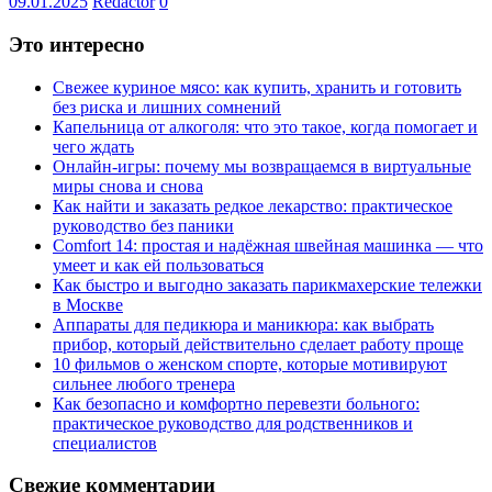
09.01.2025
Redactor
0
Это интересно
Свежее куриное мясо: как купить, хранить и готовить
без риска и лишних сомнений
Капельница от алкоголя: что это такое, когда помогает и
чего ждать
Онлайн-игры: почему мы возвращаемся в виртуальные
миры снова и снова
Как найти и заказать редкое лекарство: практическое
руководство без паники
Comfort 14: простая и надёжная швейная машинка — что
умеет и как ей пользоваться
Как быстро и выгодно заказать парикмахерские тележки
в Москве
Аппараты для педикюра и маникюра: как выбрать
прибор, который действительно сделает работу проще
10 фильмов о женском спорте, которые мотивируют
сильнее любого тренера
Как безопасно и комфортно перевезти больного:
практическое руководство для родственников и
специалистов
Свежие комментарии