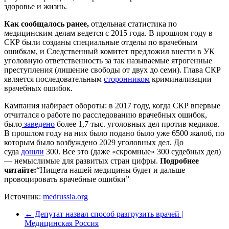
здоровье и жизнь.
Как сообщалось ранее,
отдельная статистика по
медицинским делам ведется с 2015 года. В прошлом году в
СКР были созданы специальные отделы по врачебным
ошибкам, и Следственный комитет предложил внести в УК
уголовную ответственность за так называемые ятрогенные
преступления (лишение свободы от двух до семи). Глава СКР
является последовательным
сторонником
криминализации
врачебных ошибок.
Кампания набирает обороты: в 2017 году, когда СКР впервые
отчитался о работе по расследованию врачебных ошибок,
было
заведено
более 1,7 тыс. уголовных дел против медиков.
В прошлом году на них было подано было уже 6500 жалоб, по
которым было возбуждено 2029 уголовных дел. До
суда
дошли
300. Все это (даже «скромные» 300 судебных дел)
— немыслимые для развитых стран цифры.
Подробнее
читайте:
“Нищета нашей медицины будет и дальше
провоцировать врачебные ошибки”
Источник:
medrussia.org
←
Депутат назвал способ разгрузить врачей |
Медицинская Россия