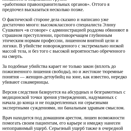
«работники правоохранительных органов». Оттого я
предпочел высказаться несколько позже.
О фактической стороне дела сказано и написано уже
достаточно много: высококлассного специалиста Элину
Сушкевич «в сговоре» с администрацией роддома обвиняют в
страшном преступлении, противоречащем глубинным
этическим нормам профессии, лишенном внятной цели и
логики. В убийстве новорожденного с экстремально низкой
массой тела, и без того с высокой вероятностью обреченного
на смерть.
За подобные убийства карает не только закон (вплоть до
пожизненного лишения свободы), но и жестокие тюремные
понятия — женщин-детоубийц на зоне, как известно, нередко
убивают сокамерницы.
Версия следствия базируется на абсурдных и безграмотных с
медицинской точки зрения утверждениях, надуманных с
начала до конца и не подкрепленных ни серьезными
экспертными суждениями, ни банальным здравым смыслом.
Врач находится под домашним арестом, лишен возможности
помогать своим пациентам, его карьере и имиджу нанесен
непоправимый ущерб. Серьезный ущерб также в очередной