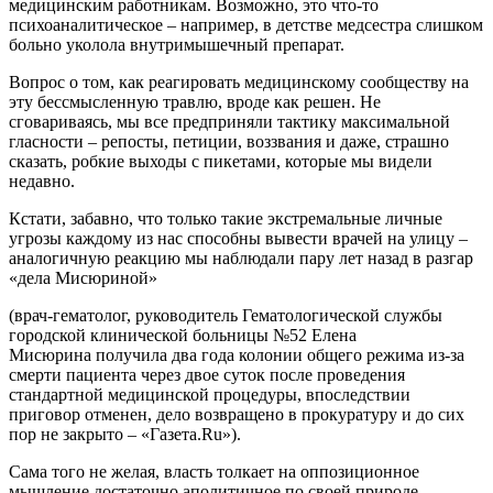
медицинским работникам. Возможно, это что-то
психоаналитическое – например, в детстве медсестра слишком
больно уколола внутримышечный препарат.
Вопрос о том, как реагировать медицинскому сообществу на
эту бессмысленную травлю, вроде как решен. Не
сговариваясь, мы все предприняли тактику максимальной
гласности – репосты, петиции, воззвания и даже, страшно
сказать, робкие выходы с пикетами, которые мы видели
недавно.
Кстати, забавно, что только такие экстремальные личные
угрозы каждому из нас способны вывести врачей на улицу –
аналогичную реакцию мы наблюдали пару лет назад в разгар
«дела Мисюриной»
(врач-гематолог, руководитель Гематологической службы
городской клинической больницы №52 Елена
Мисюрина получила два года колонии общего режима из-за
смерти пациента через двое суток после проведения
стандартной медицинской процедуры, впоследствии
приговор отменен, дело возвращено в прокуратуру и до сих
пор не закрыто – «Газета.Ru»).
Сама того не желая, власть толкает на оппозиционное
мышление достаточно аполитичное по своей природе