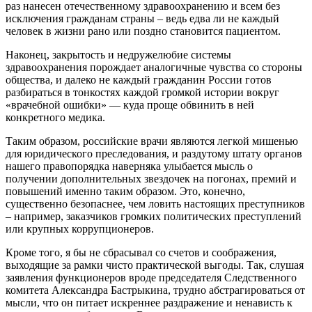
раз нанесен отечественному здравоохранению и всем без
исключения гражданам страны – ведь едва ли не каждый
человек в жизни рано или поздно становится пациентом.
Наконец, закрытость и недружелюбие системы
здравоохранения порождает аналогичные чувства со стороны
общества, и далеко не каждый гражданин России готов
разбираться в тонкостях каждой громкой истории вокруг
«врачебной ошибки» — куда проще обвинить в ней
конкретного медика.
Таким образом, российские врачи являются легкой мишенью
для юридического преследования, и раздутому штату органов
нашего правопорядка наверняка улыбается мысль о
получении дополнительных звездочек на погонах, премий и
повышений именно таким образом. Это, конечно,
существенно безопаснее, чем ловить настоящих преступников
– например, заказчиков громких политических преступлений
или крупных коррупционеров.
Кроме того, я бы не сбрасывал со счетов и соображения,
выходящие за рамки чисто практической выгоды. Так, слушая
заявления функционеров вроде председателя Следственного
комитета Александра Бастрыкина, трудно абстрагироваться от
мысли, что он питает искреннее раздражение и ненависть к