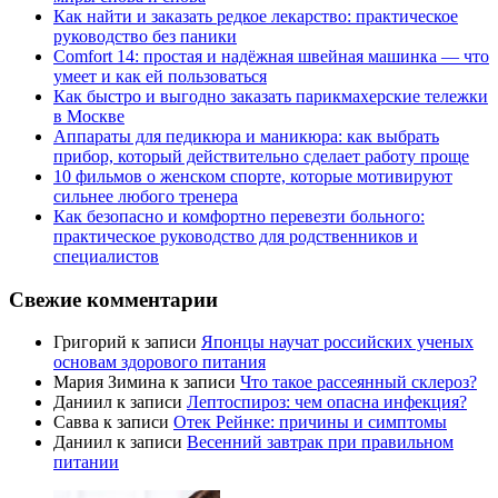
Как найти и заказать редкое лекарство: практическое
руководство без паники
Comfort 14: простая и надёжная швейная машинка — что
умеет и как ей пользоваться
Как быстро и выгодно заказать парикмахерские тележки
в Москве
Аппараты для педикюра и маникюра: как выбрать
прибор, который действительно сделает работу проще
10 фильмов о женском спорте, которые мотивируют
сильнее любого тренера
Как безопасно и комфортно перевезти больного:
практическое руководство для родственников и
специалистов
Свежие комментарии
Григорий
к записи
Японцы научат российских ученых
основам здорового питания
Мария Зимина
к записи
Что такое рассеянный склероз?
Даниил
к записи
Лептоспироз: чем опасна инфекция?
Савва
к записи
Отек Рейнке: причины и симптомы
Даниил
к записи
Весенний завтрак при правильном
питании