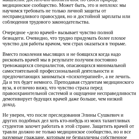
медицинское сообщество. Может быть, это и неплохо: мы
научимся требовать не только личной защиты от
несправедливого правосудия, но и достойной зарплаты или
соблюдения трудового законодательства.
Очередное «дело врачей» вызывает чувство полной
безнадеги. Очевидно, что трудно придумать более плохое
чувство для работы врачом, чем страх оказаться в тюрьме.
Вместо поколения мыслящих и не боящихся когда надо
рисковать врачей мы в результате получим постоянно
тревожащихся специалистов, опасающихся минимальной
самостоятельной профессиональной деятельности и
предпочитающих заниматься «психотерапией», а не лечить.
Да и тех будет немного. Преподавая студентам медицинского
вуза, я отлично вижу, что чувство страха перед
правоохранительной системой и ощущение несправедливости
демотивирует будущих врачей даже больше, чем низкий
доход.
Не уверен, что после преследования Элины Сушкевич и
других подобных дел хоть кто-нибудь из моих талантливых
студентов захочет работать в этой стране. Защитить врачей от
травли должно не только медицинское сообщество, но и все
разумные граждане, которым не безразличны собственное