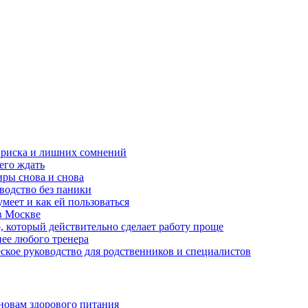
з риска и лишних сомнений
чего ждать
ры снова и снова
оводство без паники
меет и как ей пользоваться
в Москве
, который действительно сделает работу проще
нее любого тренера
еское руководство для родственников и специалистов
новам здорового питания