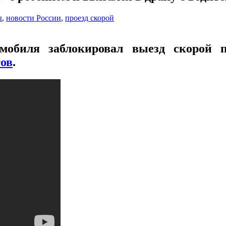
ы
,
новости России
,
проезд скорой
омобиля заблокировал выезд скорой 
ов
.