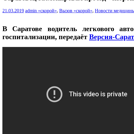
21.03.2019
admin
«скорой»
,
Вызов «скорой»
,
Новости медицин
В Саратове водитель легкового авт
госпитализации, передаёт
Версия-Сарат