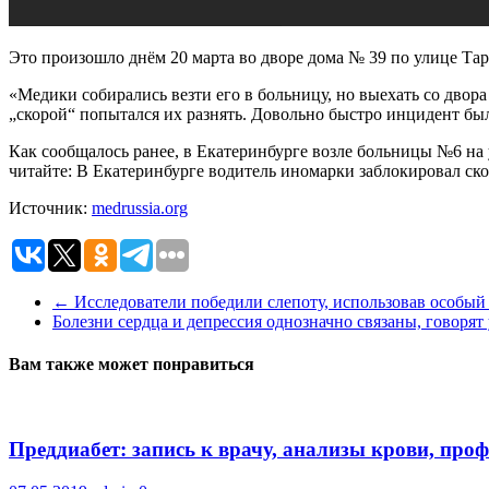
Это произошло днём 20 марта во дворе дома № 39 по улице Тар
«Медики собирались везти его в больницу, но выехать со двор
„скорой“ попытался их разнять. Довольно быстро инцидент был
Как сообщалось ранее, в Екатеринбурге возле больницы №6 н
читайте: В Екатеринбурге водитель иномарки заблокировал ско
Источник:
medrussia.org
←
Исследователи победили слепоту, использовав особый
Болезни сердца и депрессия однозначно связаны, говоря
Вам также может понравиться
Преддиабет: запись к врачу, анализы крови, про