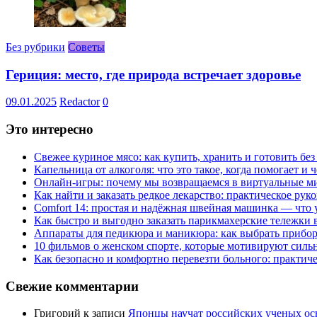
Без рубрики
Советы
Гериция: место, где природа встречает здоровье
09.01.2025
Redactor
0
Это интересно
Свежее куриное мясо: как купить, хранить и готовить бе
Капельница от алкоголя: что это такое, когда помогает и 
Онлайн-игры: почему мы возвращаемся в виртуальные ми
Как найти и заказать редкое лекарство: практическое рук
Comfort 14: простая и надёжная швейная машинка — что у
Как быстро и выгодно заказать парикмахерские тележки 
Аппараты для педикюра и маникюра: как выбрать прибор
10 фильмов о женском спорте, которые мотивируют силь
Как безопасно и комфортно перевезти больного: практич
Свежие комментарии
Григорий
к записи
Японцы научат российских ученых ос