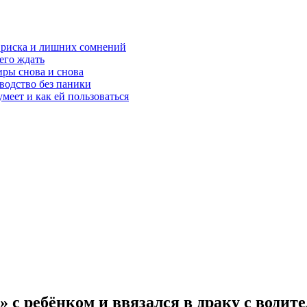
з риска и лишних сомнений
чего ждать
ры снова и снова
оводство без паники
меет и как ей пользоваться
» с ребёнком и ввязался в драку с водит