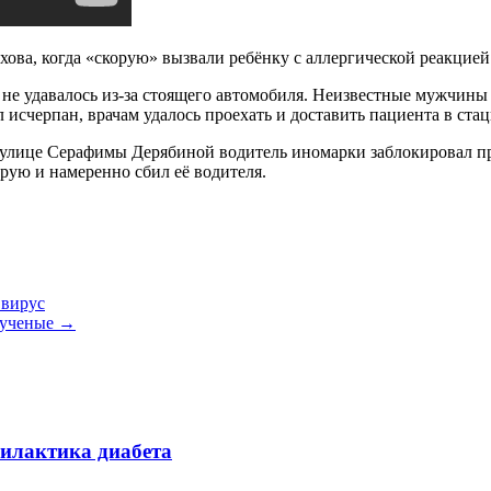
хова, когда «скорую» вызвали ребёнку с аллергической реакцией
а не удавалось из-за стоящего автомобиля. Неизвестные мужчины
 исчерпан, врачам удалось проехать и доставить пациента в ст
а улице Серафимы Дерябиной водитель иномарки заблокировал п
рую и намеренно сбил её водителя.
 вирус
т ученые
→
филактика диабета