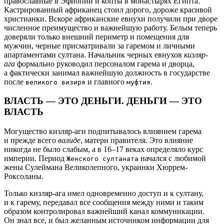
православные в Эфиопии и копты в монастырях Египта.
Кастрированный африканец стоил дорого, дороже красивой
христианки. Вскоре африканские евнухи получили при дворе
численное преимущество и важнейшую работу. Белым теперь
доверяли только внешний периметр и помещения для
мужчин, черные присматривали за гаремом и личными
апартаментами султана. Начальник черных евнухов
кизляр-
ага
формально руководил персоналом гарема и дворца,
а фактически занимал важнейшую должность в государстве
после
и главного
.
великого визиря
муфтия
ВЛАСТЬ — ЭТО ДЕНЬГИ. ДЕНЬГИ — ЭТО
ВЛАСТЬ
Могущество кизляр-аги подпитывалось влиянием гарема
и прежде всего
валиде
, матери правителя. Это влияние
никогда не было слабым, а в 16–17 веках определяло курс
империи. Период
начался с любимой
Женского султаната
жены Сулеймана Великолепного, украинки Хюррем-
Роксоланы.
Только кизляр-ага имел одновременно доступ и к султану,
и к гарему, передавал все сообщения между ними и таким
образом контролировал важнейший канал коммуникации.
Он знал все, и был желанным источником информации для