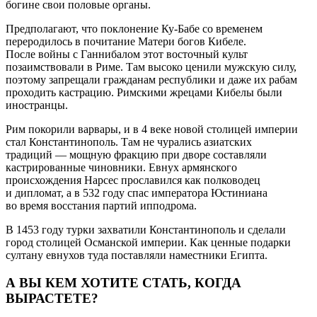
богине свои половые органы.
Предполагают, что поклонение Ку-Бабе со временем
переродилось в почитание Матери богов Кибеле.
После войны с Ганнибалом этот восточный культ
позаимствовали в Риме. Там высоко ценили мужскую силу,
поэтому запрещали гражданам республики и даже их рабам
проходить кастрацию. Римскими жрецами Кибелы были
иностранцы.
Рим покорили варвары, и в 4 веке новой столицей империи
стал Константинополь. Там не чурались азиатских
традиций — мощную фракцию при дворе составляли
кастрированные чиновники. Евнух армянского
происхождения Нарсес прославился как полководец
и дипломат, а в 532 году спас императора Юстиниана
во время восстания партий ипподрома.
В 1453 году турки захватили Константинополь и сделали
город столицей Османской империи. Как ценные подарки
султану евнухов туда поставляли наместники Египта.
А ВЫ КЕМ ХОТИТЕ СТАТЬ, КОГДА
ВЫРАСТЕТЕ?