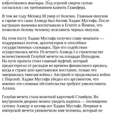
взбунтовались янычары. Под угрозой смерти султан
согласился с их требованием казнить Газанфера.
В том же году Мехмед III умер от болезни. Главным евнухом
в гареме его сына Ахмеда был босняк Хаджи Мустафа. После
кастрации мальчика воспитывали в Египте и Йемене, что
позволило белому человеку возглавить черных евнухов.
На этом посту Хаджи Мустафа получил славу мецената —
поддерживал поэтов, архитекторов и способных
государственных служащих. При его содействии
осуществилась мечта 19-летнего Ахмеда I о строительстве
величественной Голубой мечети на площади Ипподром.
На пути проекта стоял главный муфтий, который
предостерегал от расходов во времена финансового кризиса,
когда в стране шло крестьянское восстание, только что
завершилась тяжелая война с Австрией и продолжалась война
с Персией. Хаджи Мустафа убедил его аргументом, что
именно эти сложные обстоятельства требуют умилостивить
Аллаха.
Голубая мечеть стала визитной карточкой Стамбула. Во
внутреннем дворике можно увидеть надпись — посвящение
султану Ахмеду и кизляр-аге Хаджи Мустафе. Впервые в
имперской мечети увековечили имя человека, который не