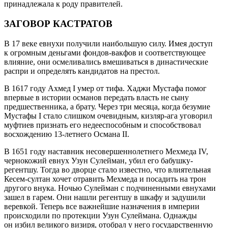
принадлежала к роду правителей.
ЗАГОВОР КАСТРАТОВ
В 17 веке евнухи получили наибольшую силу. Имея доступ
к огромным деньгами фондов-вакфов и соответствующее
влияние, они осмеливались вмешиваться в династические
распри и определять кандидатов на престол.
В 1617 году Ахмед I умер от тифа. Хаджи Мустафа помог
впервые в истории османов передать власть не сыну
предшественника, а брату. Через три месяца, когда безумие
Мустафы I стало слишком очевидным, кизляр-ага уговорил
муфтиев признать его недееспособным и способствовал
восхождению 13-летнего Османа II.
В 1651 году наставник несовершеннолетнего Мехмеда IV,
чернокожий евнух Узун Сулейман, убил его бабушку-
регентшу. Тогда во дворце стало известно, что влиятельная
Кесем-султан хочет отравить Мехмеда и посадить на трон
другого внука. Ночью Сулейман с подчиненными евнухами
зашел в гарем. Они нашли регентшу в шкафу и задушили
веревкой. Теперь все важнейшие назначения в империи
происходили по протекции Узун Сулеймана. Однажды
он избил великого визиря, отобрал у него государственную