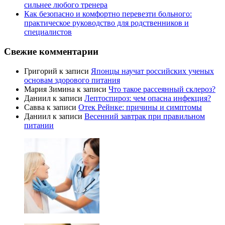
сильнее любого тренера
Как безопасно и комфортно перевезти больного:
практическое руководство для родственников и
специалистов
Свежие комментарии
Григорий
к записи
Японцы научат российских ученых
основам здорового питания
Мария Зимина
к записи
Что такое рассеянный склероз?
Даниил
к записи
Лептоспироз: чем опасна инфекция?
Савва
к записи
Отек Рейнке: причины и симптомы
Даниил
к записи
Весенний завтрак при правильном
питании