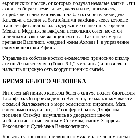
европейских послов, от которых получал немалые взятки. Эти
фонды собирали земельные участки и недвижимость,
а прибыль от них направляли на благотворительные дела.
Кизляр-ага следил за богатейшими вакфами, через которые
империя финансировала содержание священных городов
Мекки и Медины, за вакфами нескольких сотен мечетей
и личными вакфами женщин султана. Так после смерти
гречанки Василики, младшей жены Ахмеда I, в управление
евнухов перешли Афины.
Управление собственностью ежемесячно приносило кизляр-
аге по 20 тысяч куруш (более $ 1,5 миллиона) и позволяло
наладить широкую сеть коррупционных связей.
БРЕМЯ БЕЛОГО ЧЕЛОВЕКА
Интересный пример карьеры белого евнуха подает биография
Газанфера. Он происходил из Венеции, но мальчиком вместе
с семьей был захвачен в море османскими пиратами. Мать
с дочерьми откупилась, а Газанфер с братом Джафером
попали в Стамбул, выучились во дворцовой школе
и сблизились с наследником Селимом, сыном Хюррем-
Роксоланы и Сулеймана Великолепного.
Карьеру султанского придворного мужчина с членом сделать