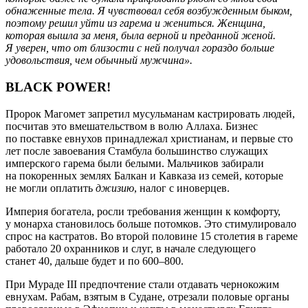
обнаженные тела. Я чувствовал себя возбужденным быком,
поэтому решил уйти из гарема и жениться. Женщина,
которая вышла за меня, была верной и преданной женой.
Я уверен, что от близости с ней получал гораздо больше
удовольствия, чем обычный мужчина».
BLACK POWER!
Пророк Магомет запретил мусульманам кастрировать людей,
посчитав это вмешательством в волю Аллаха. Бизнес
по поставке евнухов принадлежал христианам, и первые сто
лет после завоевания Стамбула большинство служащих
имперского гарема были белыми. Мальчиков забирали
на покоренных землях Балкан и Кавказа из семей, которые
не могли оплатить
джизию
, налог с иноверцев.
Империя богатела, росли требования женщин к комфорту,
у монарха становилось больше потомков. Это стимулировало
спрос на кастратов. Во второй половине 15 столетия в гареме
работало 20 охранников и слуг, в начале следующего
станет 40, дальше будет и по 600–800.
При Мураде ІІІ предпочтение стали отдавать чернокожим
евнухам. Рабам, взятым в Судане, отрезали половые органы