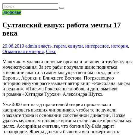
Здоровье
Султанский евнух: работа мечты 17
века
29.06.2019
admin
власть
,
гарем
,
евнухи
,
интересное
,
история
,
Османская империя
,
Секс
Мальчикам удаляли половые органы и вставляли трубочку для
мочеиспускания. За это рабы получали шанс подняться
к вершине власти в самом могущественном государстве
Европы, Африки и Ближнего Востока. Потрясающую
историю евнухов рассказывает автор книг «Роксолана: мифы
и реалии», «Письма Роксоланы: любовь и дипломатия»
и романа «Хатидже Турхан» Александра Шутко.
Уже 4000 лет назад правители
приказывали
Ассирии
кастрировать высших чиновников, чтобы те не думали
о захвате трона и основании собственной династии. Позже
удалять мужчинам половые органы стали также в ритуальных
целях. Ассирийцы считали, что богиня Ку-Баба дарит
плодородие. Жрецы должны были взамен пожертвовать