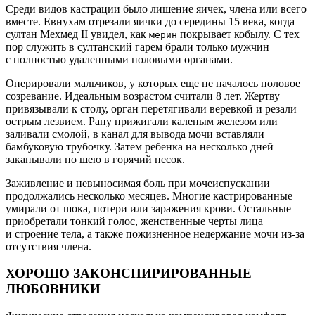
Среди видов кастрации было лишение яичек, члена или всего
вместе. Евнухам отрезали яички до середины 15 века, когда
султан Мехмед II увидел, как
покрывает кобылу. С тех
мерин
пор служить в султанский гарем брали только мужчин
с полностью удаленными половыми органами.
Оперировали мальчиков, у которых еще не началось половое
созревание. Идеальным возрастом считали 8 лет. Жертву
привязывали к столу, орган перетягивали веревкой и резали
острым лезвием. Рану прижигали каленым железом или
заливали смолой, в канал для вывода мочи вставляли
бамбуковую трубочку. Затем ребенка на несколько дней
закапывали по шею в горячий песок.
Заживление и невыносимая боль при мочеиспускании
продолжались несколько месяцев. Многие кастрированные
умирали от шока, потери или заражения крови. Остальные
приобретали тонкий голос, женственные черты лица
и строение тела, а также пожизненное недержание мочи из-за
отсутствия члена.
ХОРОШО ЗАКОНСПИРИРОВАННЫЕ
ЛЮБОВНИКИ