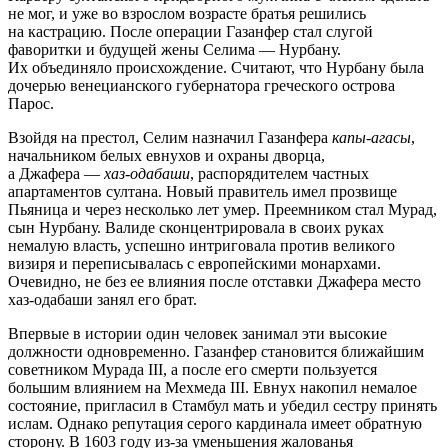
не мог, и уже во взрослом возрасте братья решились
на кастрацию. После операции Газанфер стал слугой
фаворитки и будущей жены Селима — Нурбану.
Их объединяло происхождение. Считают, что Нурбану была
дочерью венецианского губернатора греческого острова
Парос.
Взойдя на престол, Селим назначил Газанфера
капы-агасы
,
начальником белых евнухов и охраны дворца,
а Джафера —
хаз-одабаши
, распорядителем частных
апартаментов султана. Новый правитель имел прозвище
Пьяница и через несколько лет умер. Преемником стал Мурад,
сын Нурбану. Валиде сконцентрировала в своих руках
немалую власть, успешно интриговала против великого
визиря и переписывалась с европейскими монархами.
Очевидно, не без ее влияния после отставки Джафера место
хаз-одабаши занял его брат.
Впервые в истории один человек занимал эти высокие
должности одновременно. Газанфер становится ближайшим
советником Мурада III, а после его смерти пользуется
большим влиянием на Мехмеда III. Евнух накопил немалое
состояние, пригласил в Стамбул мать и убедил сестру принять
ислам. Однако репутация серого кардинала имеет обратную
сторону. В 1603 году из-за уменьшения жалованья