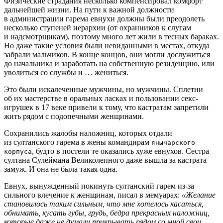
Физические страдания несколько компенсировал комфорт
дальнейшей жизни. На пути к важной должности
в администрации гарема евнухи должны были преодолеть
несколько ступеней иерархии (от охранников к слугам
и надсмотрщикам), поэтому много лет жили в тесных бараках.
Но даже такие условия были невиданными в местах, откуда
забрали мальчиков. В конце концов, они могли дослужиться
до начальника и заработать на собственную резиденцию, или
уволиться со службы и … жениться.
Это были искалеченные мужчины, но мужчины. Сплетни
об их мастерстве в оральных ласках и пользовании секс-
игрушек в 17 веке привели к тому, что кастратам запретили
жить рядом с подопечными женщинами.
Сохранились жалобы наложниц, которых отдали
из султанского гарема в жены командирам
янычарского
, будто в постели те оказались хуже евнухов. Сестра
корпуса
султана Сулеймана Великолепного даже вышла за кастрата
замуж. И она не была такая одна.
Евнух, вынужденный покинуть султанский гарем из-за
сильного влечение к женщинам, писал в мемуарах:
«Желание
становилось таким сильным, что мне хотелось касаться,
обнимать, кусать губы, грудь, бедра прекрасных наложниц,
которые даже не думали прикрывать рядом со мной свои