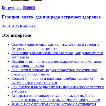
Без рубрики
Советы
Гериция: место, где природа встречает здоровье
09.01.2025
Redactor
0
Это интересно
Свежее куриное мясо: как купить, хранить и готовить
без риска и лишних сомнений
Капельница от алкоголя: что это такое, когда помогает и
чего ждать
Онлайн-игры: почему мы возвращаемся в виртуальные
миры снова и снова
Как найти и заказать редкое лекарство: практическое
руководство без паники
Comfort 14: простая и надёжная швейная машинка — что
умеет и как ей пользоваться
Как быстро и выгодно заказать парикмахерские тележки
в Москве
Аппараты для педикюра и маникюра: как выбрать
прибор, который действительно сделает работу проще
10 фильмов о женском спорте, которые мотивируют