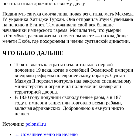
печать и отдал должность своему другу.
Подвинуть евнуха смогла лишь новая регентша, мать Мехмеда
IV украинка Хатидже Турхан. Она отправила Узун Сулеймана
на пенсию в Египет. Там доживали свой век бывшие
начальники имперского гарема. Могилы тех, что умерли
в Стамбуле, расположены в почетном месте — на кладбище
мечети Эюба, где похоронены и члены султанской династии.
ЧТО БЫЛО ДАЛЬШЕ
Терять власть кастраты начали только в первой
половине 19 века, когда в ослабшей Османской империи
внедряли реформы по европейскому образцу. Султан
Махмуд II передал контроль над вакфами специальному
министерству и ограничил полномочия кизляр-аги
территорией дворца.
В 1830 году получили свободу белые рабы, а в 1871
году в империи запретили торговлю всеми рабами,
включая африканских. Добровольно в евнухи никто
не шел.
Источник:
polonsil.ru
←
Домашнее меню на неделю