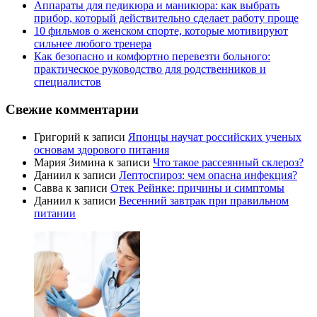
Аппараты для педикюра и маникюра: как выбрать
прибор, который действительно сделает работу проще
10 фильмов о женском спорте, которые мотивируют
сильнее любого тренера
Как безопасно и комфортно перевезти больного:
практическое руководство для родственников и
специалистов
Свежие комментарии
Григорий
к записи
Японцы научат российских ученых
основам здорового питания
Мария Зимина
к записи
Что такое рассеянный склероз?
Даниил
к записи
Лептоспироз: чем опасна инфекция?
Савва
к записи
Отек Рейнке: причины и симптомы
Даниил
к записи
Весенний завтрак при правильном
питании