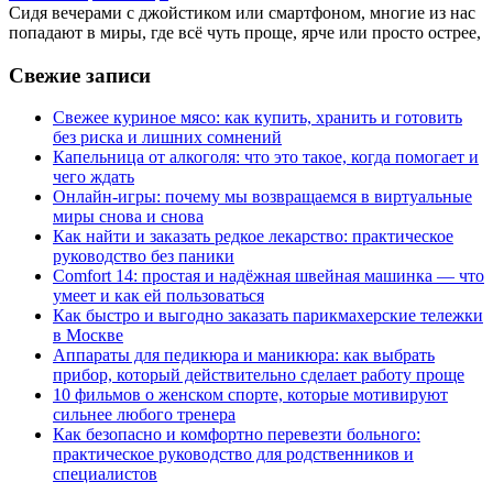
Сидя вечерами с джойстиком или смартфоном, многие из нас
попадают в миры, где всё чуть проще, ярче или просто острее,
Свежие записи
Свежее куриное мясо: как купить, хранить и готовить
без риска и лишних сомнений
Капельница от алкоголя: что это такое, когда помогает и
чего ждать
Онлайн-игры: почему мы возвращаемся в виртуальные
миры снова и снова
Как найти и заказать редкое лекарство: практическое
руководство без паники
Comfort 14: простая и надёжная швейная машинка — что
умеет и как ей пользоваться
Как быстро и выгодно заказать парикмахерские тележки
в Москве
Аппараты для педикюра и маникюра: как выбрать
прибор, который действительно сделает работу проще
10 фильмов о женском спорте, которые мотивируют
сильнее любого тренера
Как безопасно и комфортно перевезти больного:
практическое руководство для родственников и
специалистов