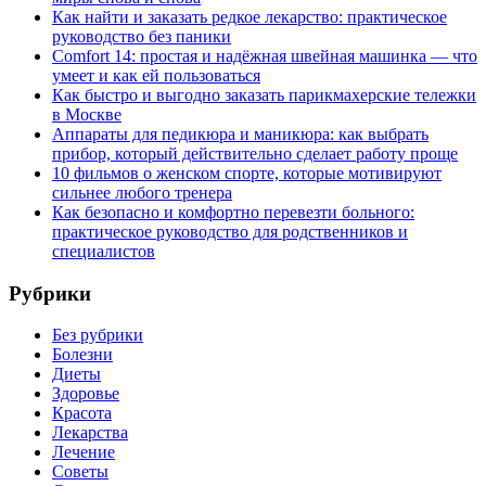
Как найти и заказать редкое лекарство: практическое
руководство без паники
Comfort 14: простая и надёжная швейная машинка — что
умеет и как ей пользоваться
Как быстро и выгодно заказать парикмахерские тележки
в Москве
Аппараты для педикюра и маникюра: как выбрать
прибор, который действительно сделает работу проще
10 фильмов о женском спорте, которые мотивируют
сильнее любого тренера
Как безопасно и комфортно перевезти больного:
практическое руководство для родственников и
специалистов
Рубрики
Без рубрики
Болезни
Диеты
Здоровье
Красота
Лекарства
Лечение
Советы