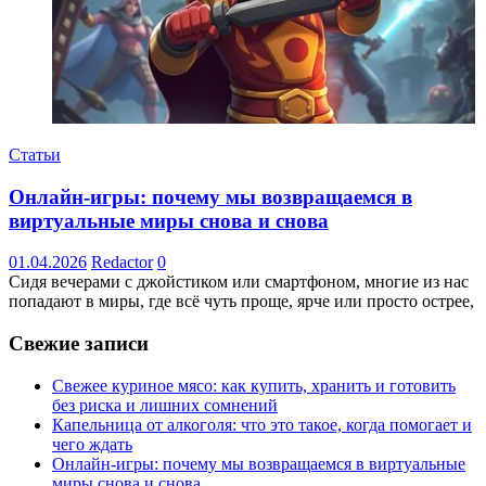
Статьи
Онлайн-игры: почему мы возвращаемся в
виртуальные миры снова и снова
01.04.2026
Redactor
0
Сидя вечерами с джойстиком или смартфоном, многие из нас
попадают в миры, где всё чуть проще, ярче или просто острее,
Свежие записи
Свежее куриное мясо: как купить, хранить и готовить
без риска и лишних сомнений
Капельница от алкоголя: что это такое, когда помогает и
чего ждать
Онлайн-игры: почему мы возвращаемся в виртуальные
миры снова и снова