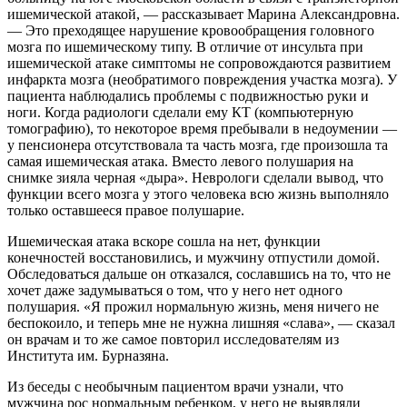
ишемической атакой, — рассказывает Марина Александровна.
— Это преходящее нарушение кровообращения головного
мозга по ишемическому типу. В отличие от инсульта при
ишемической атаке симптомы не сопровождаются развитием
инфаркта мозга (необратимого повреждения участка мозга). У
пациента наблюдались проблемы с подвижностью руки и
ноги. Когда радиологи сделали ему КТ (компьютерную
томографию), то некоторое время пребывали в недоумении —
у пенсионера отсутствовала та часть мозга, где произошла та
самая ишемическая атака. Вместо левого полушария на
снимке зияла черная «дыра». Неврологи сделали вывод, что
функции всего мозга у этого человека всю жизнь выполняло
только оставшееся правое полушарие.
Ишемическая атака вскоре сошла на нет, функции
конечностей восстановились, и мужчину отпустили домой.
Обследоваться дальше он отказался, сославшись на то, что не
хочет даже задумываться о том, что у него нет одного
полушария. «Я прожил нормальную жизнь, меня ничего не
беспокоило, и теперь мне не нужна лишняя «слава», — сказал
он врачам и то же самое повторил исследователям из
Института им. Бурназяна.
Из беседы с необычным пациентом врачи узнали, что
мужчина рос нормальным ребенком, у него не выявляли