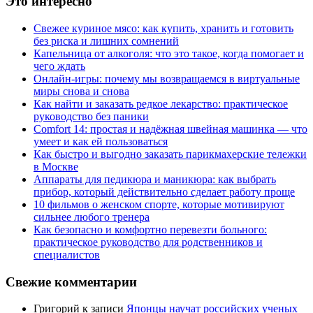
Это интересно
Свежее куриное мясо: как купить, хранить и готовить
без риска и лишних сомнений
Капельница от алкоголя: что это такое, когда помогает и
чего ждать
Онлайн-игры: почему мы возвращаемся в виртуальные
миры снова и снова
Как найти и заказать редкое лекарство: практическое
руководство без паники
Comfort 14: простая и надёжная швейная машинка — что
умеет и как ей пользоваться
Как быстро и выгодно заказать парикмахерские тележки
в Москве
Аппараты для педикюра и маникюра: как выбрать
прибор, который действительно сделает работу проще
10 фильмов о женском спорте, которые мотивируют
сильнее любого тренера
Как безопасно и комфортно перевезти больного:
практическое руководство для родственников и
специалистов
Свежие комментарии
Григорий
к записи
Японцы научат российских ученых