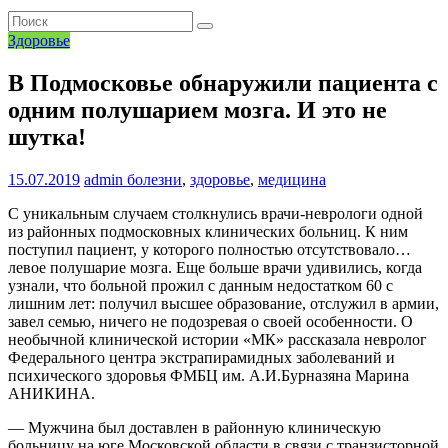
Здоровье
В Подмосковье обнаружили пациента с
одним полушарием мозга. И это не
шутка!
15.07.2019
admin
болезни
,
здоровье
,
медицина
С уникальным случаем столкнулись врачи-неврологи одной
из районных подмосковных клинических больниц. К ним
поступил пациент, у которого полностью отсутствовало…
левое полушарие мозга. Еще больше врачи удивились, когда
узнали, что больной прожил с данным недостатком 60 с
лишним лет: получил высшее образование, отслужил в армии,
завел семью, ничего не подозревая о своей особенности. О
необычной клинической истории «МК» рассказала невролог
Федерального центра экстрапирамидных заболеваний и
психического здоровья ФМБЦ им. А.И.Бурназяна Марина
АНИКИНА.
— Мужчина был доставлен в районную клиническую
больницу на юге Московской области в связи с транзисторной