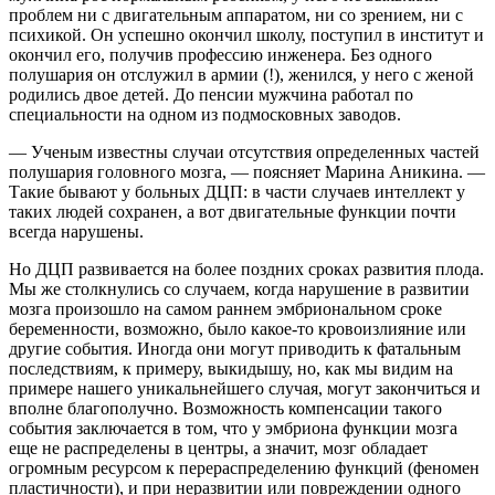
проблем ни с двигательным аппаратом, ни со зрением, ни с
психикой. Он успешно окончил школу, поступил в институт и
окончил его, получив профессию инженера. Без одного
полушария он отслужил в армии (!), женился, у него с женой
родились двое детей. До пенсии мужчина работал по
специальности на одном из подмосковных заводов.
— Ученым известны случаи отсутствия определенных частей
полушария головного мозга, — поясняет Марина Аникина. —
Такие бывают у больных ДЦП: в части случаев интеллект у
таких людей сохранен, а вот двигательные функции почти
всегда нарушены.
Но ДЦП развивается на более поздних сроках развития плода.
Мы же столкнулись со случаем, когда нарушение в развитии
мозга произошло на самом раннем эмбриональном сроке
беременности, возможно, было какое-то кровоизлияние или
другие события. Иногда они могут приводить к фатальным
последствиям, к примеру, выкидышу, но, как мы видим на
примере нашего уникальнейшего случая, могут закончиться и
вполне благополучно. Возможность компенсации такого
события заключается в том, что у эмбриона функции мозга
еще не распределены в центры, а значит, мозг обладает
огромным ресурсом к перераспределению функций (феномен
пластичности), и при неразвитии или повреждении одного