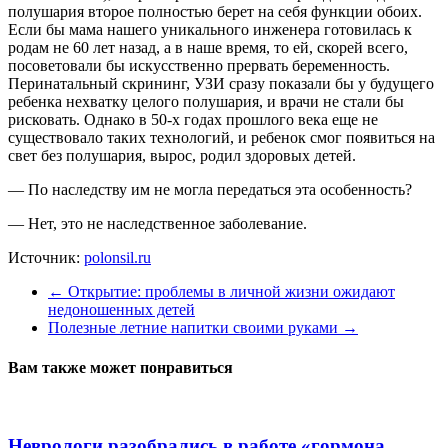
полушария второе полностью берет на себя функции обоих.
Если бы мама нашего уникального инженера готовилась к
родам не 60 лет назад, а в наше время, то ей, скорей всего,
посоветовали бы искусственно прервать беременность.
Перинатальный скрининг, УЗИ сразу показали бы у будущего
ребенка нехватку целого полушария, и врачи не стали бы
рисковать. Однако в 50-х годах прошлого века еще не
существовало таких технологий, и ребенок смог появиться на
свет без полушария, вырос, родил здоровых детей.
— По наследству им не могла передаться эта особенность?
— Нет, это не наследственное заболевание.
Источник:
polonsil.ru
←
Открытие: проблемы в личной жизни ожидают
недоношенных детей
Полезные летние напитки своими руками
→
Вам также может понравиться
Неврологи разобрались в работе «гормона