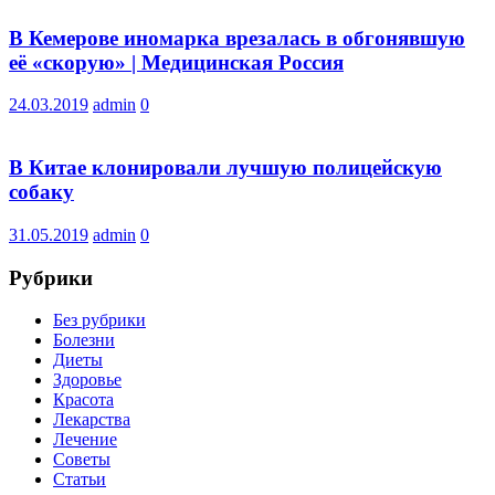
В Кемерове иномарка врезалась в обгонявшую
её «скорую» | Медицинская Россия
24.03.2019
admin
0
В Китае клонировали лучшую полицейскую
собаку
31.05.2019
admin
0
Рубрики
Без рубрики
Болезни
Диеты
Здоровье
Красота
Лекарства
Лечение
Советы
Статьи