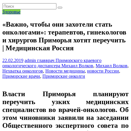
Здоровье
«Важно, чтобы они захотели стать
онкологами»: терапевтов, гинекологов
и хирургов Приморья хотят переучить
| Медицинская Россия
22.02.2019
admin
главврач Приморского краевого
онкологического диспансера Михаил Волков
,
Михаил Волков
,
Нехватка онкологов
,
Новости медицины
,
новости России
,
Приморские врачи
,
Приморские онколги
Власти Приморья планируют
переучить узких медицинских
специалистов во врачей-онкологов. Об
этом чиновники заявили на заседании
Общественного экспертного совета по