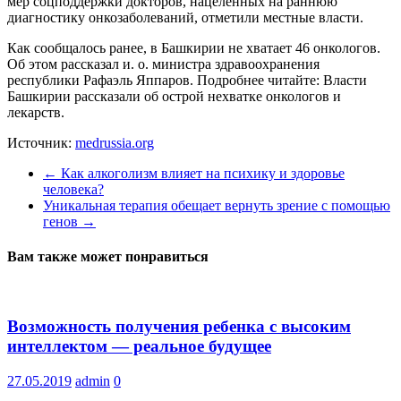
мер соцподдержки докторов, нацеленных на раннюю
диагностику онкозаболеваний, отметили местные власти.
Как сообщалось ранее, в Башкирии не хватает 46 онкологов.
Об этом рассказал и. о. министра здравоохранения
республики Рафаэль Яппаров. Подробнее читайте: Власти
Башкирии рассказали об острой нехватке онкологов и
лекарств.
Источник:
medrussia.org
←
Как алкоголизм влияет на психику и здоровье
человека?
Уникальная терапия обещает вернуть зрение с помощью
генов
→
Вам также может понравиться
Возможность получения ребенка с высоким
интеллектом — реальное будущее
27.05.2019
admin
0