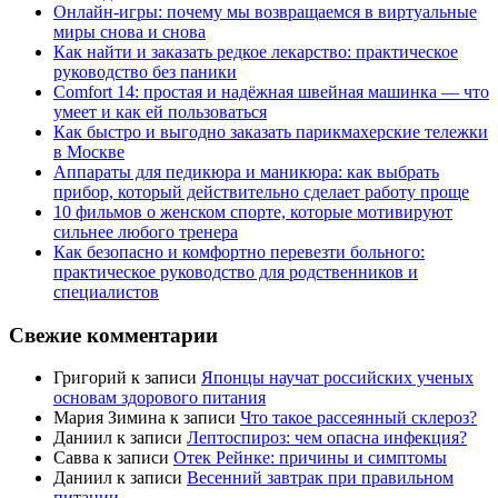
Онлайн-игры: почему мы возвращаемся в виртуальные
миры снова и снова
Как найти и заказать редкое лекарство: практическое
руководство без паники
Comfort 14: простая и надёжная швейная машинка — что
умеет и как ей пользоваться
Как быстро и выгодно заказать парикмахерские тележки
в Москве
Аппараты для педикюра и маникюра: как выбрать
прибор, который действительно сделает работу проще
10 фильмов о женском спорте, которые мотивируют
сильнее любого тренера
Как безопасно и комфортно перевезти больного:
практическое руководство для родственников и
специалистов
Свежие комментарии
Григорий
к записи
Японцы научат российских ученых
основам здорового питания
Мария Зимина
к записи
Что такое рассеянный склероз?
Даниил
к записи
Лептоспироз: чем опасна инфекция?
Савва
к записи
Отек Рейнке: причины и симптомы
Даниил
к записи
Весенний завтрак при правильном
питании