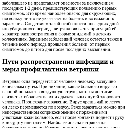
заболевшего не представляет опасности за исключением
последних 1-2 дней, предшествующих появлению первых
симптомов. Это время наиболее опасно для окружающих,
поскольку ничто не указывает на болезнь и возможность
заражения. Следствием такой особенности последних дней
инкубационного периода ветрянки является присущий ей
характер распространения в форме эпидемий в детских
коллективах. Заразным заболевший человек остается также в
течение всего периода проявления болезни: от первых
симптомов до пятого дня после последних высыпаний.
Пути распространения инфекции и
меры профилактики ветрянки
Ветряная оспа передается от человека человеку воздушно-
капельным путем. При чихании, кашле больного вирус со
слюной попадает в воздушную струю, которая достигает
слизистых оболочек верхних дыхательных путей здорового
человека. Происходит заражение. Вирус чрезвычайно летуч,
он легко перемещается по воздуху. Реже заразиться можно при
непосредственном соприкосновении с пораженными
участками кожи больного, если после контакта поднести руку
к носу, рту или глазам. Наиболее опасна ветрянка для
беременных женщин (болезнь может нарушить нормальное