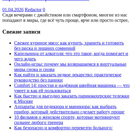
01.04.2026
Redactor
0
Сидя вечерами с джойстиком или смартфоном, многие из нас
попадают в миры, где всё чуть проще, ярче или просто острее,
Свежие записи
Свежее куриное мясо: как купить, хранить и готовить
без риска и лишних сомнений
Капельница от алкоголя: что это такое, когда помогает и
чего ждать
Онлайн-игры: почему мы возвращаемся в виртуальные
миры снова и снова
Как найти и заказать редкое лекарство: практическое
руководство без паники
Comfort 14: простая и надёжная швейная машинка — что
умеет и как ей пользоваться
Как быстро и выгодно заказать парикмахерские тележки
в Москве
Аппараты для педикюра и маникюра: как выбрать
прибор, который действительно сделает работу проще
10 фильмов о женском спорте, которые мотивируют
сильнее любого тренера
Как безопасно и комфортно перевезти больного: