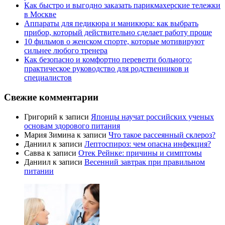
Как быстро и выгодно заказать парикмахерские тележки
в Москве
Аппараты для педикюра и маникюра: как выбрать
прибор, который действительно сделает работу проще
10 фильмов о женском спорте, которые мотивируют
сильнее любого тренера
Как безопасно и комфортно перевезти больного:
практическое руководство для родственников и
специалистов
Свежие комментарии
Григорий
к записи
Японцы научат российских ученых
основам здорового питания
Мария Зимина
к записи
Что такое рассеянный склероз?
Даниил
к записи
Лептоспироз: чем опасна инфекция?
Савва
к записи
Отек Рейнке: причины и симптомы
Даниил
к записи
Весенний завтрак при правильном
питании