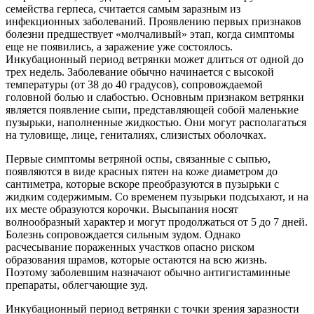
семейства герпеса, считается самым заразным из
инфекционных заболеваний. Проявлению первых признаков
болезни предшествует «молчаливый» этап, когда симптомы
еще не появились, а заражение уже состоялось.
Инкубационный период ветрянки может длиться от одной до
трех недель. Заболевание обычно начинается с высокой
температуры (от 38 до 40 градусов), сопровождаемой
головной болью и слабостью. Основным признаком ветрянки
является появление сыпи, представляющей собой маленькие
пузырьки, наполненные жидкостью. Они могут располагаться
на туловище, лице, гениталиях, слизистых оболочках.
Первые симптомы ветряной оспы, связанные с сыпью,
появляются в виде красных пятен на коже диаметром до
сантиметра, которые вскоре преобразуются в пузырьки с
жидким содержимым. Со временем пузырьки подсыхают, и на
их месте образуются корочки. Высыпания носят
волнообразный характер и могут продолжаться от 5 до 7 дней.
Болезнь сопровождается сильным зудом. Однако
расчесывание пораженных участков опасно риском
образования шрамов, которые остаются на всю жизнь.
Поэтому заболевшим назначают обычно антигистаминные
препараты, облегчающие зуд.
Инкубационный период ветрянки с точки зрения заразности