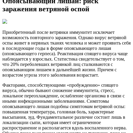
Опоясывающий лишай: риск
заражения ветряной оспой
Приобретенный после ветрянки иммунитет исключает
возможность повторного заражения. Однако вирус ветряной
оспы живет в нервных тканях человека и может проявить себя
в последующие годы в форме опоясывающего лишая
(опоясывающего герпеса). Реактивация спящего вируса чаще
наблюдается у взрослых. Статистика свидетельствует о том,
что 20% переболевших ветрянкой лиц сталкиваются с
опоясывающим лишаем в дальнейшей жизни. Причем с
возрастом угроза этого заболевания возрастает.
Факторами, способствующими «пробуждению» спящего
вируса, обычно бывают снижение иммунитета, стресс,
локальное переохлаждение, ослабление организма в связи с
иными инфекционными заболеваниями. Симптомы
опоясывающего лишая подобны симптомам ветряной оспы:
повышенная температура, головная боль, характерные
высыпания, зуд. Фундаментальное различие состоит лишь в
локализации сыпи, которая имеет ограниченное
распространение и располагается вдоль воспаленного нерва.