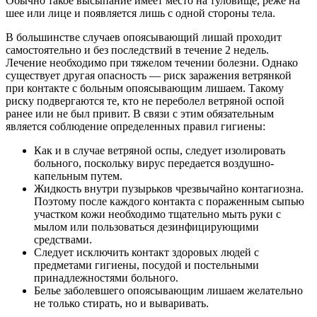
Обычно такое высыпание имеет место на туловище, реже на
шее или лице и появляется лишь с одной стороны тела.
В большинстве случаев опоясывающий лишай проходит
самостоятельно и без последствий в течение 2 недель.
Лечение необходимо при тяжелом течении болезни. Однако
существует другая опасность — риск заражения ветрянкой
при контакте с больным опоясывающим лишаем. Такому
риску подвергаются те, кто не переболел ветряной оспой
ранее или не был привит. В связи с этим обязательным
является соблюдение определенных правил гигиены:
Как и в случае ветряной оспы, следует изолировать
больного, поскольку вирус передается воздушно-
капельным путем.
Жидкость внутри пузырьков чрезвычайно контагиозна.
Поэтому после каждого контакта с пораженным сыпью
участком кожи необходимо тщательно мыть руки с
мылом или пользоваться дезинфицирующими
средствами.
Следует исключить контакт здоровых людей с
предметами гигиены, посудой и постельными
принадлежностями больного.
Белье заболевшего опоясывающим лишаем желательно
не только стирать, но и вываривать.