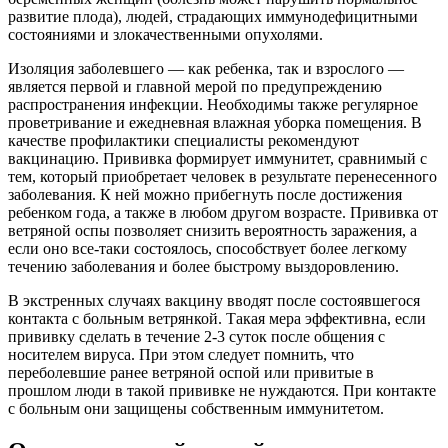
развитие плода), людей, страдающих иммунодефицитными
состояниями и злокачественными опухолями.
Изоляция заболевшего — как ребенка, так и взрослого —
является первой и главной мерой по предупреждению
распространения инфекции. Необходимы также регулярное
проветривание и ежедневная влажная уборка помещения. В
качестве профилактики специалисты рекомендуют
вакцинацию. Прививка формирует иммунитет, сравнимый с
тем, который приобретает человек в результате перенесенного
заболевания. К ней можно прибегнуть после достижения
ребенком года, а также в любом другом возрасте. Прививка от
ветряной оспы позволяет снизить вероятность заражения, а
если оно все-таки состоялось, способствует более легкому
течению заболевания и более быстрому выздоровлению.
В экстренных случаях вакцину вводят после состоявшегося
контакта с больным ветрянкой. Такая мера эффективна, если
прививку сделать в течение 2-3 суток после общения с
носителем вируса. При этом следует помнить, что
переболевшие ранее ветряной оспой или привитые в
прошлом люди в такой прививке не нуждаются. При контакте
с больным они защищены собственным иммунитетом.