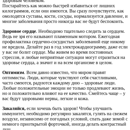
здоровым человеком.
Постарайтесь как можно быстрей избавиться от лишних
килограммов, если они имеются. Вы сразу почувствуете, как
омолодятся суставы, кости, сосуды, нормализуется давление, и
многие заболевания просто никогда вас не будут беспокоить.
Здоровое сердце
. Необходимо тщательно следить за сердцем.
Ведь не зря его называют пламенным мотором. Ежегодная
профилактика сердечно-сосудистых заболеваний еще никому
не вредила. Делайте раз в год электрокардиограмму, даже если
у вас не болит сердце. Мы живем во время постоянных
стрессов, и любые неприятные ситуации могут отразиться на
здоровье сердца, а значит и на всем организме в целом.
Оптимизм
. Всем давно известно, что миром правят
оптимисты. Люди, которые чувствуют себя счастливыми,
часто смеются, радуются каждому дню – здоровые люди.
Любые положительные эмоции не только продлевают жизнь,
но и положительно влияют на ее качество. Смейтесь чаще – у
вас будут здоровыми нервы, легкие и кожа.
Закаляйся,
если хочешь быть здоров! Чтобы улучшить
иммунитет, необходимо регулярно закалятся, гулять на свежем
воздухе, независимо от погодных условий, спать даже зимой с
немного приоткрытой форточкой, иногда делать контрастный
душ.