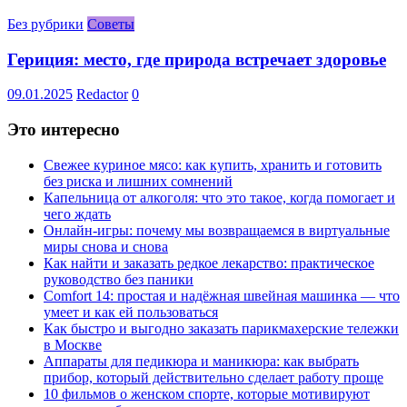
Без рубрики
Советы
Гериция: место, где природа встречает здоровье
09.01.2025
Redactor
0
Это интересно
Свежее куриное мясо: как купить, хранить и готовить
без риска и лишних сомнений
Капельница от алкоголя: что это такое, когда помогает и
чего ждать
Онлайн-игры: почему мы возвращаемся в виртуальные
миры снова и снова
Как найти и заказать редкое лекарство: практическое
руководство без паники
Comfort 14: простая и надёжная швейная машинка — что
умеет и как ей пользоваться
Как быстро и выгодно заказать парикмахерские тележки
в Москве
Аппараты для педикюра и маникюра: как выбрать
прибор, который действительно сделает работу проще
10 фильмов о женском спорте, которые мотивируют