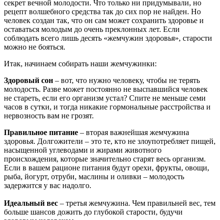
секрет вечной молодости. Что только ни придумывали, но
рецепт волшебного средства так до сих пор не найден. Но
человек создан так, что он сам может сохранить здоровье и
оставаться молодым до очень преклонных лет. Если
соблюдать всего лишь десять «жемчужин здоровья», старости
можно не бояться.
Итак, начинаем собирать наши жемчужинки:
Здоровый сон
– вот, что нужно человеку, чтобы не терять
молодость. Разве может постоянно не выспавшийся человек
не стареть, если его организм устал? Спите не меньше семи
часов в сутки, и тогда никакие гормональные расстройства и
нервозность вам не грозят.
Правильное питание
– вторая важнейшая жемчужина
здоровья. Долгожители – это те, кто не злоупотребляет пищей,
насыщенной углеводами и жирами животного
происхождения, которые значительно старят весь организм.
Если в вашем рационе питания будут орехи, фрукты, овощи,
рыба, йогурт, отруби, маслины и оливки – молодость
задержится у вас надолго.
Идеальный вес
– третья жемчужина. Чем правильней вес, тем
больше шансов дожить до глубокой старости, будучи