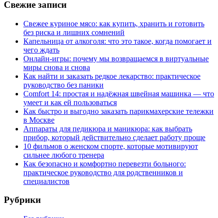
Свежие записи
Свежее куриное мясо: как купить, хранить и готовить
без риска и лишних сомнений
Капельница от алкоголя: что это такое, когда помогает и
чего ждать
Онлайн-игры: почему мы возвращаемся в виртуальные
миры снова и снова
Как найти и заказать редкое лекарство: практическое
руководство без паники
Comfort 14: простая и надёжная швейная машинка — что
умеет и как ей пользоваться
Как быстро и выгодно заказать парикмахерские тележки
в Москве
Аппараты для педикюра и маникюра: как выбрать
прибор, который действительно сделает работу проще
10 фильмов о женском спорте, которые мотивируют
сильнее любого тренера
Как безопасно и комфортно перевезти больного:
практическое руководство для родственников и
специалистов
Рубрики