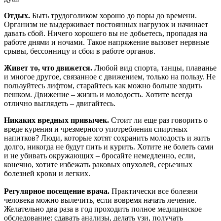
Отдых.
Быть трудоголиком хорошо до поры до времени.
Организм не выдерживает постоянных нагрузок и начинает
давать сбой. Ничего хорошего вы не добьетесь, пропадая на
работе днями и ночами. Такое напряжение вызовет нервные
срывы, бессонницу и сбои в работе органов.
Живет то, что движется.
Любой вид спорта, танцы, плаванье
и многое другое, связанное с движением, только на пользу. Не
пользуйтесь лифтом, старайтесь как можно больше ходить
пешком. Движение – жизнь и молодость. Хотите всегда
отлично выглядеть – двигайтесь.
Никаких вредных привычек.
Стоит ли еще раз говорить о
вреде курения и чрезмерного употребления спиртных
напитков? Люди, которые хотят сохранить молодость и жить
долго, никогда не будут пить и курить. Хотите не болеть сами
и не убивать окружающих – бросайте немедленно, если,
конечно, хотите избежать раковых опухолей, серьезных
болезней крови и легких.
Регулярное посещение врача.
Практически все болезни
человека можно вылечить, если вовремя начать лечение.
Желательно два раза в год проходить полное медицинское
обследование: сдавать анализы, делать узи, получать