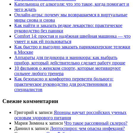
Капельница от алкоголя: что это такое, когда помогает и
чего ждать
Онлайн-игры: почему мы возвращаемся в виртуальные
миры снова и снова
Как найти и заказать редкое лекарство: практическое
руководство без паники
Comfort 14: простая и надёжная швейная машинка — что
умеет и как ей пользоваться
Как быстро и выгодно заказать парикмахерские тележки
в Москве
Аппараты для педикюра и маникюра: как выбрать
прибор, который действительно сделает работу проще
10 фильмов о женском спорте, которые мотивируют
сильнее любого тренера
Как безопасно и комфортно перевезти больного:
практическое руководство для родственников и
специалистов
Свежие комментарии
Григорий
к записи
Японцы научат российских ученых
основам здорового питания
Мария Зимина
к записи
Что такое рассеянный склероз?
Даниил
к записи
Лептоспироз: чем опасна инфекция?