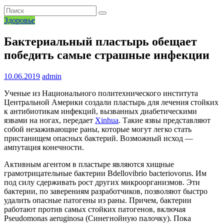
Здоровье
Бактериальный пластырь обещает
победить самые страшные инфекции
10.06.2019
admin
Ученые из Национального политехнического института
Центральной Америки создали пластырь для лечения стойких
к антибиотикам инфекций, вызванных диабетическими
язвами на ногах, передает
Xinhua
. Такие язвы представляют
собой незаживающие раны, которые могут легко стать
пристанищем опасных бактерий. Возможный исход —
ампутация конечности.
Активным агентом в пластыре являются хищные
грамотрицательные бактерии Bdellovibrio bacteriovorus. Им
под силу сдерживать рост других микроорганизмов. Эти
бактерии, по заверениям разработчиков, позволяют быстро
удалить опасные патогены из раны. Причем, бактерии
работают против самых стойких патогенов, включая
Pseudomonas aeruginosa (Синегнойную палочку). Пока