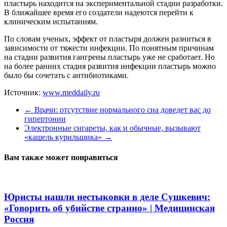
пластырь находится на экспериментальной стадии разработки.
В ближайшее время его создатели надеются перейти к
клиническим испытаниям.
По словам ученых, эффект от пластыря должен разниться в
зависимости от тяжести инфекции. По понятным причинам
на стадии развития гангрены пластырь уже не сработает. Но
на более ранних стадия развития инфекции пластырь можно
было бы сочетать с антибиотиками.
Источник:
www.meddaily.ru
←
Врачи: отсутствие нормального сна доведет вас до
гипертонии
Электронные сигареты, как и обычные, вызывают
«кашель курильщика»
→
Вам также может понравиться
Юристы нашли нестыковки в деле Сушкевич:
«Говорить об убийстве странно» | Медицинская
Россия