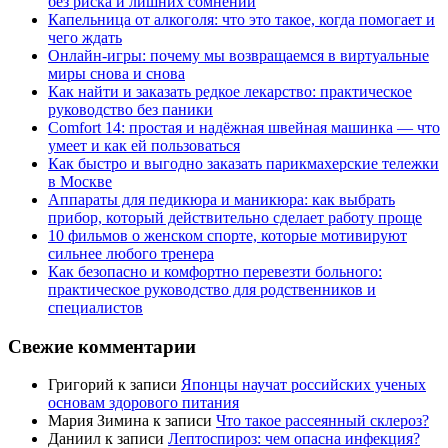
без риска и лишних сомнений
Капельница от алкоголя: что это такое, когда помогает и
чего ждать
Онлайн-игры: почему мы возвращаемся в виртуальные
миры снова и снова
Как найти и заказать редкое лекарство: практическое
руководство без паники
Comfort 14: простая и надёжная швейная машинка — что
умеет и как ей пользоваться
Как быстро и выгодно заказать парикмахерские тележки
в Москве
Аппараты для педикюра и маникюра: как выбрать
прибор, который действительно сделает работу проще
10 фильмов о женском спорте, которые мотивируют
сильнее любого тренера
Как безопасно и комфортно перевезти больного:
практическое руководство для родственников и
специалистов
Свежие комментарии
Григорий
к записи
Японцы научат российских ученых
основам здорового питания
Мария Зимина
к записи
Что такое рассеянный склероз?
Даниил
к записи
Лептоспироз: чем опасна инфекция?