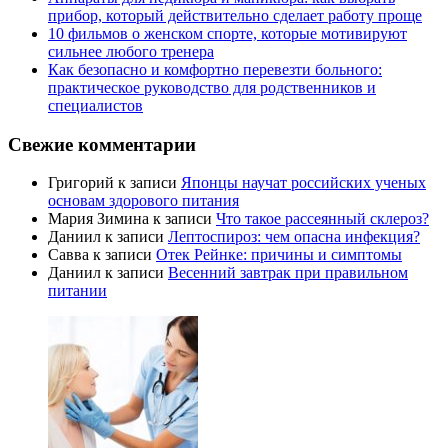
прибор, который действительно сделает работу проще
10 фильмов о женском спорте, которые мотивируют
сильнее любого тренера
Как безопасно и комфортно перевезти больного:
практическое руководство для родственников и
специалистов
Свежие комментарии
Григорий
к записи
Японцы научат российских ученых
основам здорового питания
Мария Зимина
к записи
Что такое рассеянный склероз?
Даниил
к записи
Лептоспироз: чем опасна инфекция?
Савва
к записи
Отек Рейнке: причины и симптомы
Даниил
к записи
Весенний завтрак при правильном
питании