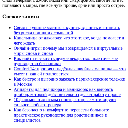
Сидя вечерами с джойстиком или смартфоном, многие из нас
попадают в миры, где всё чуть проще, ярче или просто острее,
Свежие записи
Свежее куриное мясо: как купить, хранить и готовить
без риска и лишних сомнений
Капельница от алкоголя: что это такое, когда помогает и
чего ждать
Онлайн-игры: почему мы возвращаемся в виртуальные
миры снова и снова
Как найти и заказать редкое лекарство: практическое
руководство без паники
Comfort 14: простая и надёжная швейная машинка — что
умеет и как ей пользоваться
Как быстро и выгодно заказать парикмахерские тележки
в Москве
Аппараты для педикюра и маникюра: как выбрать
прибор, который действительно сделает работу проще
10 фильмов о женском спорте, которые мотивируют
сильнее любого тренера
Как безопасно и комфортно перевезти больного:
практическое руководство для родственников и
специалистов