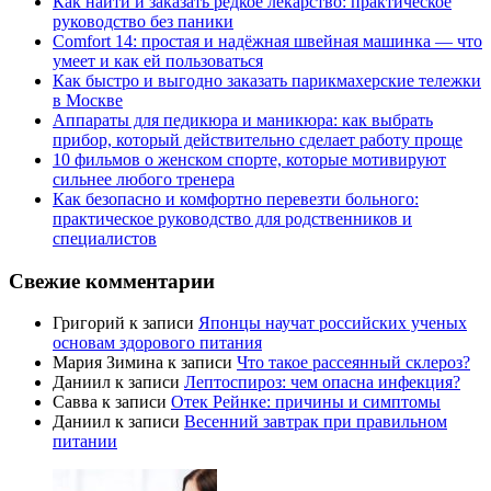
Как найти и заказать редкое лекарство: практическое
руководство без паники
Comfort 14: простая и надёжная швейная машинка — что
умеет и как ей пользоваться
Как быстро и выгодно заказать парикмахерские тележки
в Москве
Аппараты для педикюра и маникюра: как выбрать
прибор, который действительно сделает работу проще
10 фильмов о женском спорте, которые мотивируют
сильнее любого тренера
Как безопасно и комфортно перевезти больного:
практическое руководство для родственников и
специалистов
Свежие комментарии
Григорий
к записи
Японцы научат российских ученых
основам здорового питания
Мария Зимина
к записи
Что такое рассеянный склероз?
Даниил
к записи
Лептоспироз: чем опасна инфекция?
Савва
к записи
Отек Рейнке: причины и симптомы
Даниил
к записи
Весенний завтрак при правильном
питании