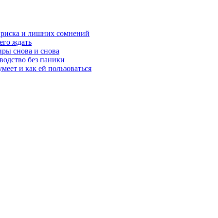
з риска и лишних сомнений
чего ждать
ры снова и снова
оводство без паники
меет и как ей пользоваться