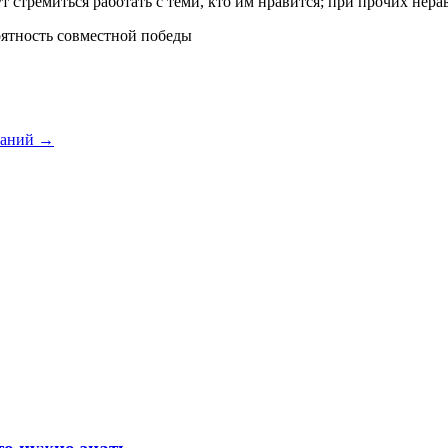
стремиться работать с теми, кто им нравится; при прочих нерав
оятность совместной победы
ваний
→