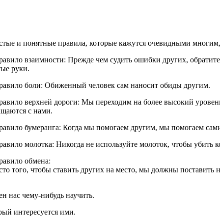
стые и понятные правила, которые кажутся очевидными многим
равило взаимности: Прежде чем судить ошибки других, обратите 
ые руки.
Правило боли: Обиженный человек сам наносит обиды другим.
равило верхней дороги: Мы переходим на более высокий уровень
ащаются с нами.
равило бумеранга: Когда мы помогаем другим, мы помогаем сами
равило молотка: Никогда не используйте молоток, чтобы убить к
равило обмена:
то того, чтобы ставить других на место, мы должны поставить н
н нас чему-нибудь научить.
рый интересуется ими.