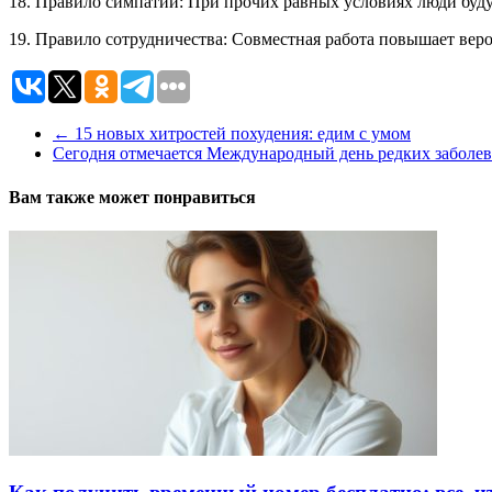
18. Правило симпатии: При прочих равных условиях люди будут 
19. Правило сотрудничества: Совместная работа повышает вер
←
15 новых хитростей похудения: едим с умом
Сегодня отмечается Международный день редких заболе
Вам также может понравиться